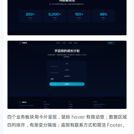
四个业务板块用卡片呈现，鼠标 hover 有微动效；数据区域
四列排开，有渐变分隔线；底部有联系方式和简洁 Footer。