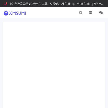
10+年产品经理专注分享AI 工具、AI 资讯、AI Coding、Vibe Coding与下一代
产品创新，按 Ctrl+D 收藏我们