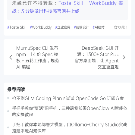
未经允许不得转载：
Taste Skill + WorkBuddy 实
战：3 分钟做出科技感官网并上线
#
Taste Skill
#
WorkBuddy
#
企业官网
#
前端设计
#
AI建站
收藏
1
MumuSpec CLI 发布
DeepSeek-GUI 开
npm：14 份 Spec 模
源：1300+ Star 的非
板 + 五轮工作流，规范
官方桌面端，让 Agent
AI 编程
交互更直观
推荐阅读
抢不到GLM Coding Plan？试试 OpenCode Go 订阅方案
手把手教你“复活”旧手机，三种端侧部署OpenClaw AI智能体
的实操教程
手把手教你本地部署大模型，用Ollama+Cherry Studio实战
搭建本地AI知识库