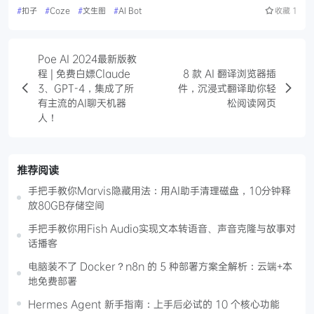
#
扣子
#
Coze
#
文生图
#
AI Bot
收藏
1
Poe AI 2024最新版教
程 | 免费白嫖Claude
8 款 AI 翻译浏览器插
3、GPT-4，集成了所
件，沉浸式翻译助你轻
有主流的AI聊天机器
松阅读网页
人！
推荐阅读
手把手教你Marvis隐藏用法：用AI助手清理磁盘，10分钟释
放80GB存储空间
手把手教你用Fish Audio实现文本转语音、声音克隆与故事对
话播客
电脑装不了 Docker？n8n 的 5 种部署方案全解析：云端+本
地免费部署
Hermes Agent 新手指南：上手后必试的 10 个核心功能