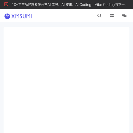
10+年产品经理专注分享AI 工具、AI 资讯、AI Coding、Vibe Coding与下一代
产品创新，按 Ctrl+D 收藏我们