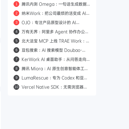
腾讯内测 Omega：一句话生成数据
1
看板的 AI 分析平台
纳米Work：把公司最烦的活变成 AI
2
专家，一人公司也能组建 AI 班子
OJO：专注产品原型设计的 AI
3
Agent，一句话生成可交互原型
万有无界：阿里多 Agent 协作办公平
4
台，从目标到交付的全流程拆解
北大法宝 MCP 上线 TRAE Work：
5
580万法规+1.7亿案例，AI法律检索
豆包搜索：AI 搜索模型 Doubao-
6
有权威依据
Seed-Evolving
KerWork AI 桌面助手：从问答走向
7
真实任务执行
腾讯 Miora：AI 原生创意智能体工作
8
室，五大专家 Agent 协同产出图片/
LumaRescue：专为 Codex 和豆包
9
视频/3D/UI
桌面版打造的 AI 修图技能
Vercel Native SDK：无需浏览器的
10
原生桌面应用框架，6MB 体积
100ms 启动