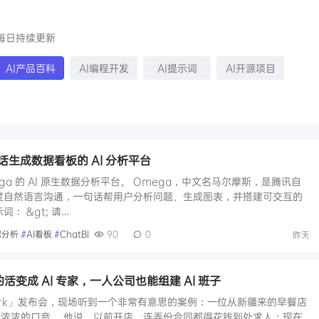
每日持续更新
AI产品百科
AI编程开发
AI提示词
AI开源项目
话生成数据看板的 AI 分析平台
ga 的 AI 原生数据分析平台。 Omega，中文名马尔摩斯，是腾讯自
过自然语言沟通，一句话帮用户分析问题、生成图表，并搭建可交互的
： &gt; 请…
据分析
#
AI看板
#
ChatBI
90
0
昨天
活变成 AI 专家，一人公司也能组建 AI 班子
rk」发布会，现场听到一个非常有意思的案例：一位从新疆来的早餐店
浓浓的口音。 他说，以前开店，连弄份合同都得花钱到处求人；现在