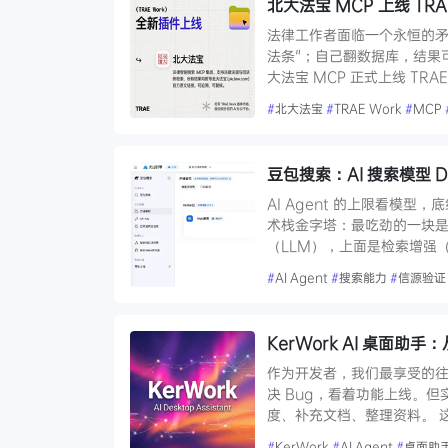
北大法宝 MCP 上线 TR
法律工作者面临一个永恒的矛
法条"；自己翻数据库，结果可
大法宝 MCP 正式上线 TRAE
#
北大法宝
#
TRAE Work
#
MCP
豆包搜索：AI 搜索模型 Dou
AI Agent 的上限看模型，
术栈金字塔：最吃劲的一块是中
（LLM），上面是检索增强（
#
AI Agent
#
搜索能力
#
信源验证
KerWork AI 桌面
作为开发者，我们最享受的往往
决 Bug，看着功能上线。
度、补充文档、整理资料。 这
#
KerWork
#
AI Agent
#
桌面助