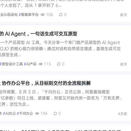
人全包了。店从 1 家开到了 6…
业AI自动化
#
智能体平台
108
0
前天
 AI Agent，一句话生成可交互原型
个产品原型 AI 工具。今天分享一个专门做产品原型的 AI Agent
OJO。 OJO 的核心能力很明确：通过对话和自然语言描述，直接生成可交
品原型生成…
#
原型设计工具
#
AI产品
115
0
前天
nt 协作办公平台，从目标到交付的全流程拆解
域动作频繁。8 月 3 日，「千问办公」正式公测，阿里最强模型
2.4 万亿参数）同日上线。紧接着，阿里又开始内测一款名为「万有无界」
万有无界」定位为企…
作
#
AI办公
#
千问办公
194
0
4天前