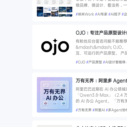
做品牌、搞设计、看法务，一个
#
纳米Work
#
AI专家
#
AI班子
#
企
OJO：专注产品原型设计的
有粉丝后台留言问能不能推荐一
&mdash;&mdash; 
互、可运行的产品原型。 产
#
OJO
#
产品原型
#
AI设计智能体
万有无界：阿里多 Age
阿里巴巴近期在 AI 办公领
「Qwen3.8-Max」（
的 AI 办公 Agent。 「
#
万有无界
#
阿里AI
#
多Agent协