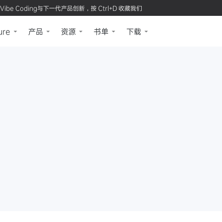
Vibe Coding与下一代产品创新，按 Ctrl+D 收藏我们
ure
产品
资源
书单
下载