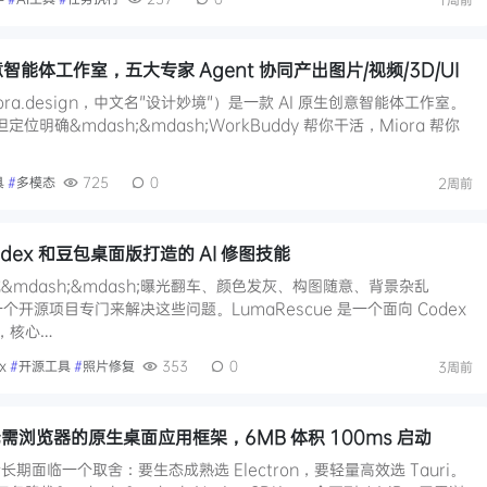
创意智能体工作室，五大专家 Agent 协同产出图片/视频/3D/UI
ora.design，中文名"设计妙境"）是一款 AI 原生创意智能体工作室。
但定位明确&mdash;&mdash;WorkBuddy 帮你干活，Miora 帮你
具
#
多模态
725
0
2周前
Codex 和豆包桌面版打造的 AI 修图技能
mdash;&mdash;曝光翻车、颜色发灰、构图随意、背景杂乱
有一个开源项目专门来解决这些问题。LumaRescue 是一个面向 Codex
能，核心…
x
#
开源工具
#
照片修复
353
0
3周前
DK：无需浏览器的原生桌面应用框架，6MB 体积 100ms 启动
面临一个取舍：要生态成熟选 Electron，要轻量高效选 Tauri。