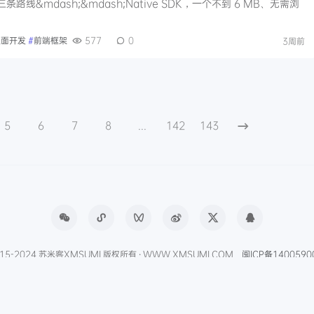
第三条路线&mdash;&mdash;Native SDK，一个不到 6 MB、无需浏
桌面开发
#
前端框架
577
0
3周前
5
6
7
8
...
142
143
15-2024 苏米客XMSUMI 版权所有 · WWW.XMSUMI.COM
闽ICP备1400590
APP
免费字体下载
产品经理导航
爱克硕儿
产品经理AI资讯