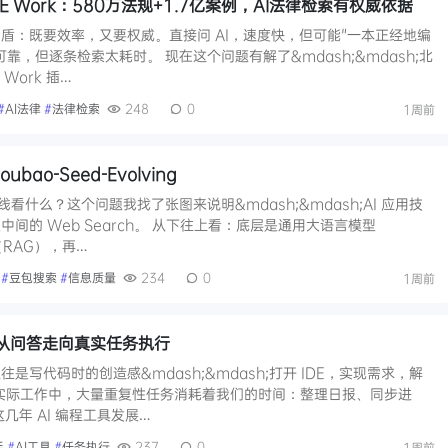
AE Work：580万法规+1.7亿案例，AI法律检索有权威依据
盾：既要效率，又要权威。直接问 AI，速度快，但可能"一本正经地编
靠，但逐条检索太耗时。 现在这个问题有解了&mdash;&mdash;北
 Work 插…
#
AI法律
#
法律检索
248
0
1周前
bao-Seed-Evolving
底线看什么？这个问题我找了张图来说明&mdash;&mdash;AI 应用技
间的 Web Search。 从下往上看：底层是通用大语言模型
RAG），再…
#
豆包搜索
#
信息质量
234
0
1周前
助手：从问答走向真实任务执行
是写代码时的创造感&mdash;&mdash;打开 IDE，实现需求，解
但实际工作中，大量重复性任务消耗着我们的时间：整理日报、同步进
几年 AI 编程工具发展…
手
#
AI工具
#
任务执行
237
0
1周前