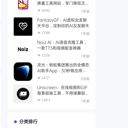
降重工具网站，专门降低文章
AI率、查重率的工具
16342
1年前
FantasyGF：AI虚拟女友聊
天平台，定制你的AI女友聊天
15569
1年前
Noiz AI：AI语音克隆工具，
一款TTS和视频配音神器
15556
1年前
灵光：蚂蚁集团推出的全模态
AI助手App，30秒做应用、
实时写图文
14727
8月前
Unscreen：在线视频和GIF
背景抠除工具，不用绿幕轻松
完成视频抠像
13973
1年前
分类排行