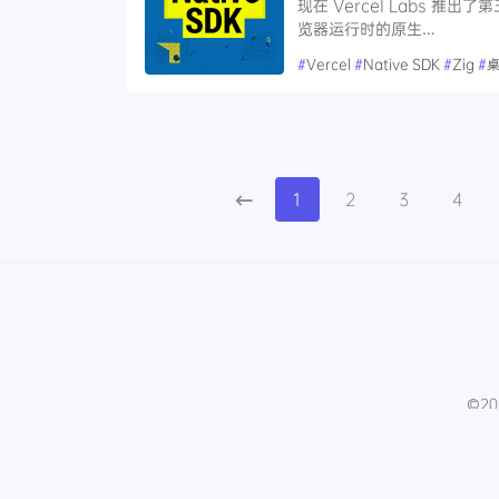
现在 Vercel Labs 推出了
览器运行时的原生…
#
Vercel
#
Native SDK
#
Zig
#
1
2
3
4
©20
微信文章助手
程序库
免费影视