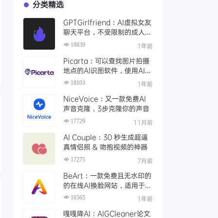
分类精选
GPTGirlfriend：AI虚拟女友
聊天平台，不受限制的成人角
色扮演，AI女友进行成熟的对
18839
1年前
话
Picarta：可以查找图片拍摄
地点的AI识图软件，使用AI搜
索照片拍摄的精确位置
18103
1年前
NiceVoice：又一款免费AI
声音克隆，3步克隆你的声音
17729
11月前
AI Couple：30 秒生成超逼
真情侣照 & 吻抱视频的神器
17275
7月前
BeArt：一款免费且无水印的
的在线AI换脸网站，适用于照
片、视频和GIF中实现精准换
16565
1年前
脸
嘎嘎降AI：AIGCleaner论文