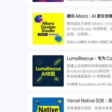
腾讯 Miora：AI 原生
腾讯团队开源的 Miora（mi
与 WorkBuddy 同源架构，
出图、出视频…
#
Miora
#
腾讯
#
AI设计
#
创意工
LumaRescue：专为 
普通人在拍照时经常会踩的坑&
&mdash;&mdash;现在
和豆包桌面版的 AI 修图技
#
AI修图
#
LumaRescue
#
Code
Vercel Native S
开发桌面应用时，前端开发者长期