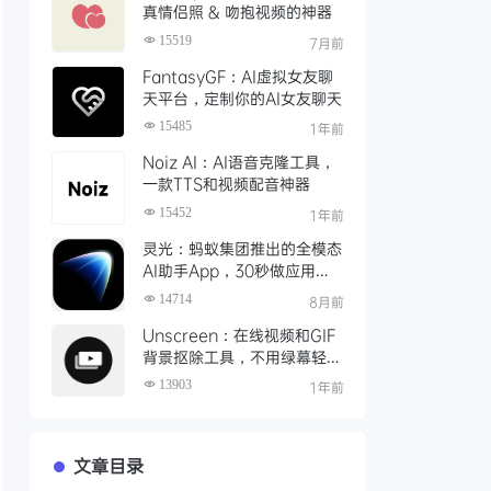
真情侣照 & 吻抱视频的神器
15519
7月前
FantasyGF：AI虚拟女友聊
天平台，定制你的AI女友聊天
15485
1年前
Noiz AI：AI语音克隆工具，
一款TTS和视频配音神器
15452
1年前
灵光：蚂蚁集团推出的全模态
AI助手App，30秒做应用、
实时写图文
14714
8月前
Unscreen：在线视频和GIF
背景抠除工具，不用绿幕轻松
完成视频抠像
13903
1年前
文章目录