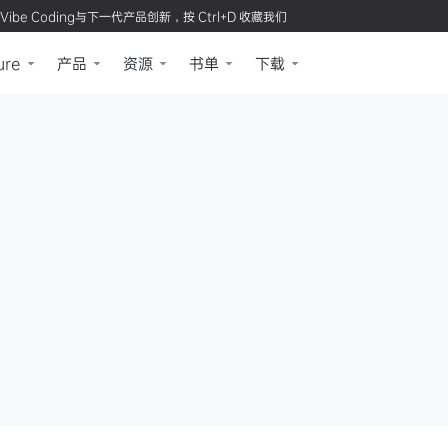
Vibe Coding与下一代产品创新，按 Ctrl+D 收藏我们
ure
产品
资源
书单
下载