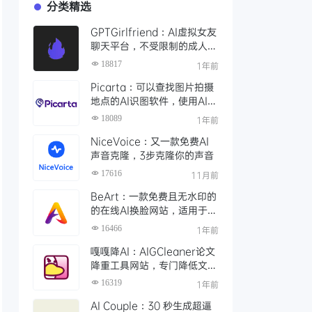
分类精选
GPTGirlfriend：AI虚拟女友
聊天平台，不受限制的成人角
色扮演，AI女友进行成熟的对
18817
1年前
话
Picarta：可以查找图片拍摄
地点的AI识图软件，使用AI搜
索照片拍摄的精确位置
18089
1年前
NiceVoice：又一款免费AI
声音克隆，3步克隆你的声音
17616
11月前
BeArt：一款免费且无水印的
的在线AI换脸网站，适用于照
片、视频和GIF中实现精准换
16466
1年前
脸
嘎嘎降AI：AIGCleaner论文
降重工具网站，专门降低文章
AI率、查重率的工具
16319
1年前
AI Couple：30 秒生成超逼