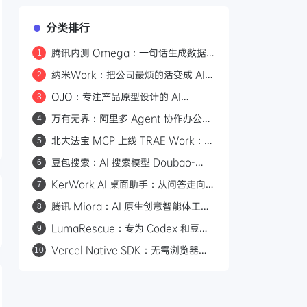
分类排行
腾讯内测 Omega：一句话生成数据
1
看板的 AI 分析平台
纳米Work：把公司最烦的活变成 AI
2
专家，一人公司也能组建 AI 班子
OJO：专注产品原型设计的 AI
3
Agent，一句话生成可交互原型
万有无界：阿里多 Agent 协作办公平
4
台，从目标到交付的全流程拆解
北大法宝 MCP 上线 TRAE Work：
5
580万法规+1.7亿案例，AI法律检索
豆包搜索：AI 搜索模型 Doubao-
6
有权威依据
Seed-Evolving
KerWork AI 桌面助手：从问答走向
7
真实任务执行
腾讯 Miora：AI 原生创意智能体工作
8
室，五大专家 Agent 协同产出图片/
LumaRescue：专为 Codex 和豆包
9
视频/3D/UI
桌面版打造的 AI 修图技能
Vercel Native SDK：无需浏览器的
10
原生桌面应用框架，6MB 体积
100ms 启动