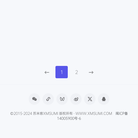
1
2
©2015-2024 苏米客XMSUMI 版权所有 · WWW.XMSUMI.COM
闽ICP备
14005900号-6
微信文章助手
程序库
免费影视APP
免费字体下载
产品经理导航
爱克硕儿
产品经理AI资讯
Axure元件库下载
申请友联