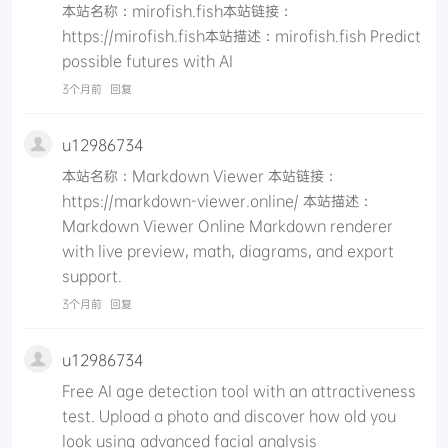
本站名称：mirofish.fish本站链接：
https://mirofish.fish本站描述：mirofish.fish Predict
possible futures with AI
3个月前
回复
u12986734
本站名称：Markdown Viewer 本站链接：
https://markdown-viewer.online/ 本站描述：
Markdown Viewer Online Markdown renderer
with live preview, math, diagrams, and export
support.
3个月前
回复
u12986734
Free AI age detection tool with an attractiveness
test. Upload a photo and discover how old you
look using advanced facial analysis