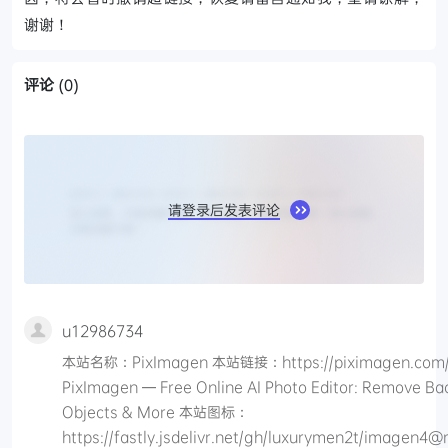
谢谢！
评论
(0)
请登录后发表评论
u12986734
本站名称：PixImagen 本站链接：https://piximagen.co
PixImagen — Free Online AI Photo Editor: Remove Ba
Objects & More 本站图标：
https://fastly.jsdelivr.net/gh/luxurymen2t/imagen4