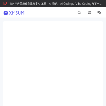
10+年产品经理专注分享AI 工具、AI 资讯、AI Coding、Vibe Coding与下一代
产品创新，按 Ctrl+D 收藏我们