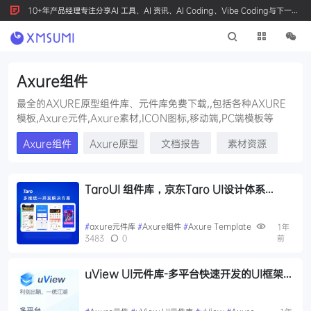
10+年产品经理专注分享AI 工具、AI 资讯、AI Coding、Vibe Coding与下一代
产品创新，按 Ctrl+D 收藏我们
Axure组件
最全的AXURE原型组件库、元件库免费下载,,包括各种AXURE
模板,Axure元件,Axure素材,ICON图标,移动端,PC端模板等
Axure组件
Axure原型
文档报告
素材资源
TaroUI 组件库，京东Taro UI设计体系
axure元件库
#
axure元件库
#
Axure组件
#
Axure Template
1年
3483
0
前
uView UI元件库-多平台快速开发的UI框架
Axure元件