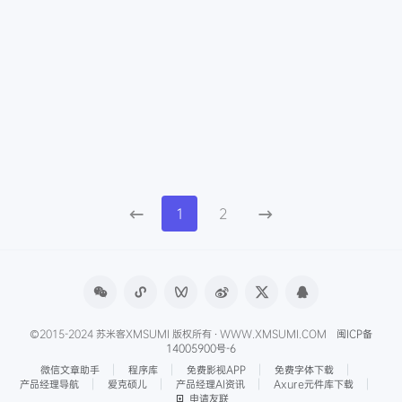
1
2
©2015-2024 苏米客XMSUMI 版权所有 · WWW.XMSUMI.COM
闽ICP备
14005900号-6
微信文章助手
程序库
免费影视APP
免费字体下载
产品经理导航
爱克硕儿
产品经理AI资讯
Axure元件库下载
申请友联