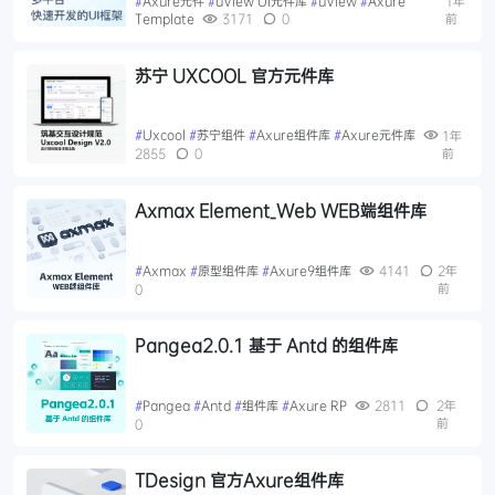
#
Axure元件
#
uView UI元件库
#
uView
#
Axure
1年
Template
3171
0
前
苏宁 UXCOOL 官方元件库
#
Uxcool
#
苏宁组件
#
Axure组件库
#
Axure元件库
1年
2855
0
前
Axmax Element_Web WEB端组件库
#
Axmax
#
原型组件库
#
Axure9组件库
4141
2年
前
0
Pangea2.0.1 基于 Antd 的组件库
#
Pangea
#
Antd
#
组件库
#
Axure RP
2811
2年
前
0
TDesign 官方Axure组件库