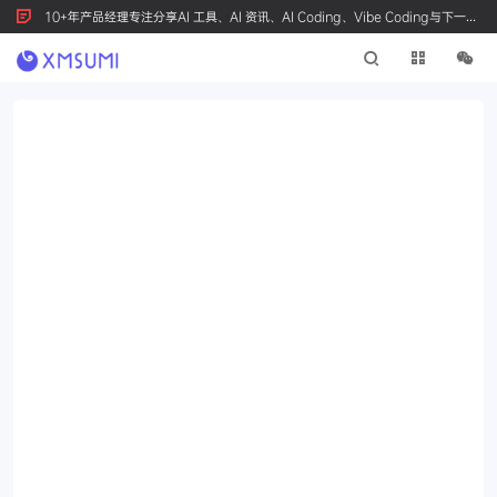
10+年产品经理专注分享AI 工具、AI 资讯、AI Coding、Vibe Coding与下一代
产品创新，按 Ctrl+D 收藏我们