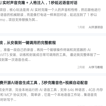
：AI 实时声音克隆 + 人格注入，1秒延迟语音对话
个开源项目，核心玩法是用 AI 实时克隆一个人的声音和性格，然后跟他进行
语音的机械朗读，而是像打电话一样来回对话，延迟压到了 1 秒以
emo，项目支持替换为其…
1月前
AI开源项目
隆实战，从安装到一键调用的完整教程
。准备一段自己的录音，再找一个能够操作终端和浏览器的 AI
-SoVITS 安装、训练和封装成日常可调用的工具。 最近我完整体验了一
载安装到第一次语音合成…
2月前
AI学习教程
io：免费开源AI语音生成工具，3秒克隆音色+视频自动配音
是一款完全开源、完全本地运行的 AI 语音工具，支持 646 种语言，4GB 内存
和 MCP 协议支持。 简单讲，它是一个本地语音工作站，集语音克
时听写于…