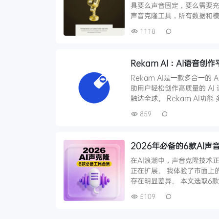
具要么声音固定，要么需要充值
声音克隆工具，所有数据和模
1118
Rekam AI：AI语
Rekam AI是一款多合一
助用户轻松创作高质量的 A
触达全球。 Rekam AI功能
859
2026年必备的6款AI
在AI浪潮中，声音克隆技术
正在扩展。 我体验了市面上
存在明显差异。 本文选取6
5109