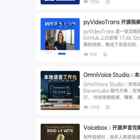
1006
pyVideoTrans 
pyVideoTrans 是一款
GitHub 上已获得 17.
幕的视频，集成了语音识别、
969
OmniVoice Stud
OmniVoice Studio：本
ElevenLabs 替代方
行。 对经常做视频、播客、
1958
Voicebox：开源声音
制作视频时，很多人希望语音能