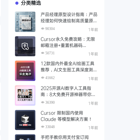
分类精选
产品经理原型设计指南：产品
经理如何快速绘制高质量原
型？（附步骤与资源）
90304
1年前
Cursor永久免费攻略：无限
邮箱注册+重置机器码
+Cursor试用期重置工具实现
50731
1年前
永久免费使用
12款国内外最全AI绘画工具
推荐，AI文生图工具深度测评
与场景化对比
41662
1年前
2025开源AI数字人工具指
南：8大免费开源神器带你免
费解锁可商用的AI数字人
36390
1年前
Cursor 限制国内使用
Claude 等模型解决方案！
33048
1年前
手把手教你用支付宝订阅