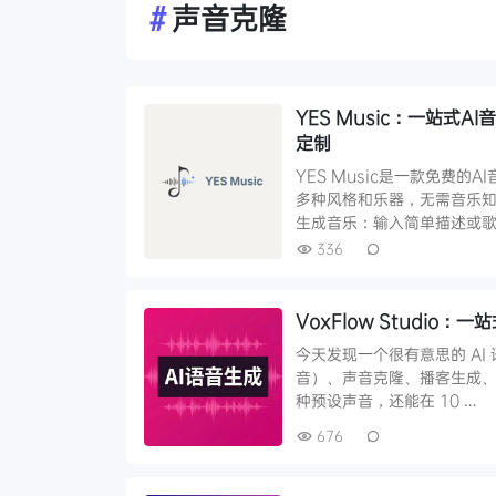
#
声音克隆
YES Music：一站
定制
YES Music是一款免费
多种风格和乐器，无需音乐知识
生成音乐：输入简单描述或歌
336
VoxFlow Studio
今天发现一个很有意思的 AI 语音
音）、声音克隆、播客生成、
种预设声音，还能在 10 …
676