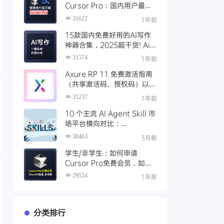
Cursor Pro：国内用户最全
开通教程（附取消自动扣费）
31622
1年前
15款国内免费好用的AI写作
神器合集，2025超干货! Ai
写作工具推荐，支持论文长文
31574
1年前
Axure RP 11 免费激活指南
（共享激活码、授权码）以及
永久激活方法分享
31237
1年前
10 个主流 AI Agent Skill 市
场平台横向对比：
Clawhub、Skillsmp、
30463
3月前
SkillHub 哪家强？
学生/非学生：如何申请
Cursor Pro免费会员，如何
通过SheerID验证快速激活全
29554
1年前
攻略
分类排行