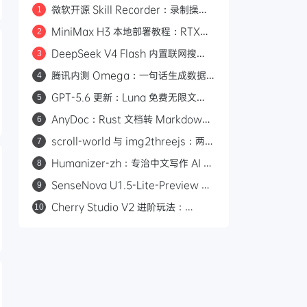
微软开源 Skill Recorder：录制操作
1
自动生成 AI Agent SKILL.md
MiniMax H3 本地部署教程：RTX
2
3060 即可运行，0 成本制作 AI 漫剧
DeepSeek V4 Flash 内置联网搜
3
索：Responses API 原生支持
腾讯内测 Omega：一句话生成数据
4
web_search，Codex 可直接调用
看板的 AI 分析平台
GPT-5.6 更新：Luna 免费无限文
5
本，Sol 统一付费 Chat 快答与深思
AnyDoc：Rust 文档转 Markdown
6
引擎，性能碾压 MarkItDown
scroll-world 与 img2threejs：两个
7
炫酷的 GitHub 开源项目，让 AI 帮你
Humanizer-zh：专治中文写作 AI 味
8
做网页和 3D 模型
的开源 Skill，14.6k Star
SenseNova U1.5-Lite-Preview 开
9
源：8B 轻量级统一多模态模型，支持
Cherry Studio V2 进阶玩法：
10
4K 图像生成与编辑
Agent 自主执行、MCP 集成与 Skill
生态