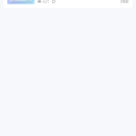
621
3周前