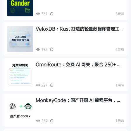
337
5天前
VeloxDB：Rust 打造的轻量数据库管理工
具，支持 PostgreSQL/MySQL 等 6 种数据
库
195
6天前
OmniRoute：免费 AI 网关，聚合 250+ 服
务商，每月 16 亿免费 Token
227
1周前
MonkeyCode：国产开源 AI 编程平台，云
端开发 + 手机编程，每天 3000 万免费
Token
239
1周前