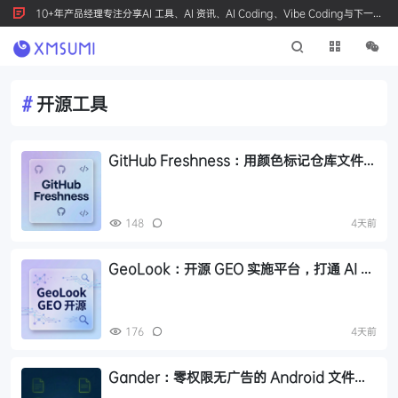
10+年产品经理专注分享AI 工具、AI 资讯、AI Coding、Vibe Coding与下一代
产品创新，按 Ctrl+D 收藏我们
#
开源工具
GitHub Freshness：用颜色标记仓库文件更
新时间，一眼判断项目活跃度
148
4天前
GeoLook：开源 GEO 实施平台，打通 AI 引
擎品牌曝光全流程
176
4天前
Gander：零权限无广告的 Android 文件查
看器，支持 PDF/Office/Markdown