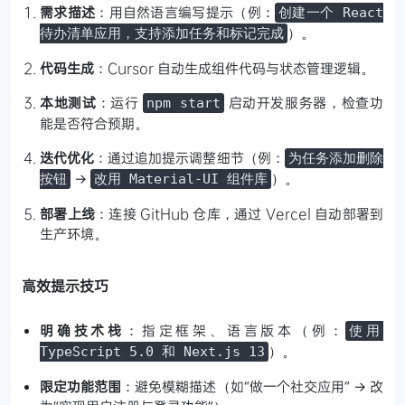
需求描述
：用自然语言编写提示（例：
创建一个 React
）。
待办清单应用，支持添加任务和标记完成
代码生成
：Cursor 自动生成组件代码与状态管理逻辑。
本地测试
：运行
启动开发服务器，检查功
npm start
能是否符合预期。
迭代优化
：通过追加提示调整细节（例：
为任务添加删除
→
）。
按钮
改用 Material-UI 组件库
部署上线
：连接 GitHub 仓库，通过 Vercel 自动部署到
生产环境。
高效提示技巧
明确技术栈
：指定框架、语言版本（例：
使用
）。
TypeScript 5.0 和 Next.js 13
限定功能范围
：避免模糊描述（如“做一个社交应用” → 改