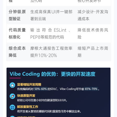
程
互代码
核心开发环节
分钟级原
生成高保真UI并一键部
减少设计-开发沟
型验证
署到云端
通成本
代码质量
输出符合ESLint、
降低技术债务风
标准化
PEP8等规范的代码
险
综合成本
摩根大通报告工程效率
缩短产品上市周
降低
提升10%-20%
期