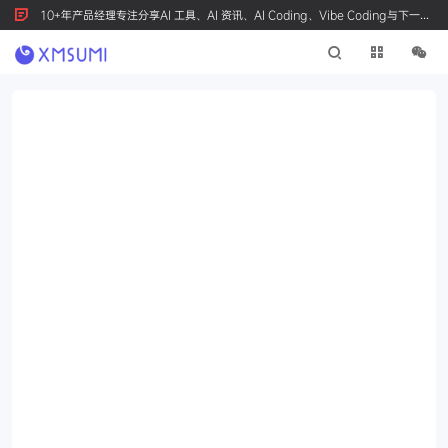
10+年产品经理专注分享AI 工具、AI 资讯、AI Coding、Vibe Coding与下一代
产品创新，按 Ctrl+D 收藏我们