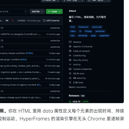
视频。
你在 HTML 里用 data 属性定义每个元素的出现时间、持续
制运动。HyperFrames 的渲染引擎在无头 Chrome 里逐帧录