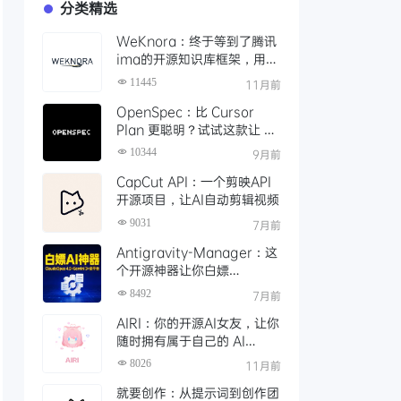
分类精选
WeKnora：终于等到了腾讯
ima的开源知识库框架，用
API 轻松打造本地智能文档检
11445
11月前
索
OpenSpec：比 Cursor
Plan 更聪明？试试这款让 AI
编码更靠谱的规范驱动工具
10344
9月前
CapCut API：一个剪映API
开源项目，让AI自动剪辑视频
9031
7月前
Antigravity-Manager：这
个开源神器让你白嫖
ClaudeOpus 4.5，Gemini
8492
7月前
3！还能接Claude Code等
AIRI：你的开源AI女友，让你
任意平台
随时拥有属于自己的 AI
VTuber
8026
11月前
就要创作：从提示词到创作团