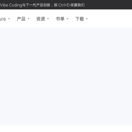
Vibe Coding与下一代产品创新，按 Ctrl+D 收藏我们
ure
产品
资源
书单
下载