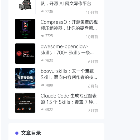
队，开源 AI 网文写作平台
7736
10月前
CompressO：开源免费的视
频压缩神器，让你的硬盘瞬间
轻松 10 倍
7725
10月前
awesome-openclaw-
skills：700+ Skills 一条命
令装配完成，如何让本地 AI
7623
6月前
Agent 真正落地可用
baoyu-skills：又一个宝藏
Skill，面向内容创作者的技能
集，支持图文生成、发布与处
7090
6月前
理
Claude Code 生成专业图表
的 15 个 Skills：覆盖 7 种渲
染引擎的完整指南
6922
3月前
文章目录