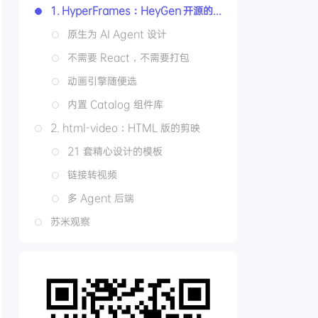
1. HyperFrames：HeyGen 开源的视频渲染框架
原生为 AI Agent 设计
不需要 React，不需要打包
动画引擎随便选
内置 Catalog 组件库
2. html-video：HTML 版的剪映
21 套精心设计的模板
链接转视频
多 Agent 后端
苏米观察