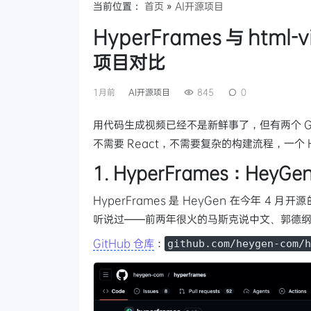
当前位置：
首页
»
AI开源项目
HyperFrames 与 htm
项目对比
1月前
AI开源项目
845
0
用代码生成视频已经不是新鲜事了，但有两个 Gi
不需要 React，不需要复杂的构建流程，一个 
1. HyperFrames：Hey
HyperFrames 是 HeyGen 在今年 4 月
听说过——前两年很火的马斯克说中文、郭德
GitHub 仓库
：
github.com/heygen-com/h