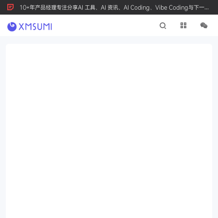
10+年产品经理专注分享AI 工具、AI 资讯、AI Coding、Vibe Coding与下一代
产品创新，按 Ctrl+D 收藏我们