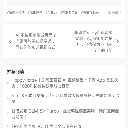
#
微信小程序
#
腾讯混元
#
AI算力
#
开发者工具
#
免费Token
收藏
1
腾讯混元 Hy3 正式版
AI 不按规范生成页面？
实测：Agent 能力提
问题可能不在提示词，
升，价格仅为 GLM-
而在你的知识组织方式
5.2 的 1/5
推荐阅读
HappyHorse 1.0 阿里最强 AI 视频模型：千问 App 首发灰
测，1080P 长镜头叙事能力登顶
Kimi K3 本月发布：2.5 万亿参数大模型登场，先别急着买会
员
智谱发布 GLM-5V-Turbo：视觉编程模型实测，网页复刻能
力如何？
TRAE 国内版 SOLO 面向全部用户开放