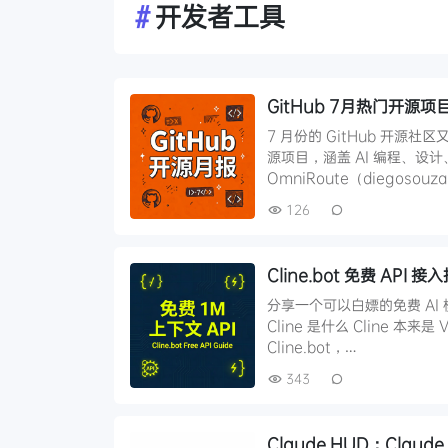
#
开发者工具
GitHub 7月热门开源项目
7 月份的 GitHub 开源
源项目，涵盖 AI 编程、设
OmniRoute（diegosouz
126
Cline.bot 免费 A
分享一个可以白嫖的免费 AI
Cline 是什么 Cline 本来
Cline.bot，…
343
Claude HUD：Cla