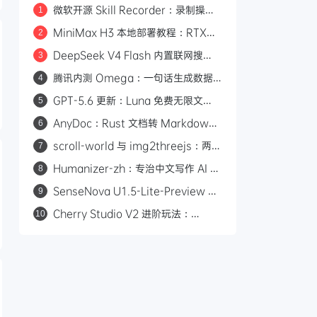
微软开源 Skill Recorder：录制操作
1
自动生成 AI Agent SKILL.md
MiniMax H3 本地部署教程：RTX
2
3060 即可运行，0 成本制作 AI 漫剧
DeepSeek V4 Flash 内置联网搜
3
索：Responses API 原生支持
腾讯内测 Omega：一句话生成数据
4
web_search，Codex 可直接调用
看板的 AI 分析平台
GPT-5.6 更新：Luna 免费无限文
5
本，Sol 统一付费 Chat 快答与深思
AnyDoc：Rust 文档转 Markdown
6
引擎，性能碾压 MarkItDown
scroll-world 与 img2threejs：两个
7
炫酷的 GitHub 开源项目，让 AI 帮你
Humanizer-zh：专治中文写作 AI 味
8
做网页和 3D 模型
的开源 Skill，14.6k Star
SenseNova U1.5-Lite-Preview 开
9
源：8B 轻量级统一多模态模型，支持
Cherry Studio V2 进阶玩法：
10
4K 图像生成与编辑
Agent 自主执行、MCP 集成与 Skill
生态