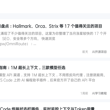
盘点：Hallmark、Orca、Strix 等 17 个值得关注的项目
社区又涌现了不少值得关注的项目。这里为你整理了当月涨星较快的 17 个开
计、SEO、安全等多个方向。 快速浏览
apw/OmniRoute）：…
前天
AI开源项目
PI 接入指南：1M 超长上下文，三款模型任选
 模型 API 渠道，支持 1M 超长上下文，不用搭反向代理，注册就能用。
是 VS Code 上的 AI 编程助手插件，后来官方开了自己的 API 平台
1周前
AI学习教程
ude Code 终端状态栏插件，实时监控上下文与Token用量