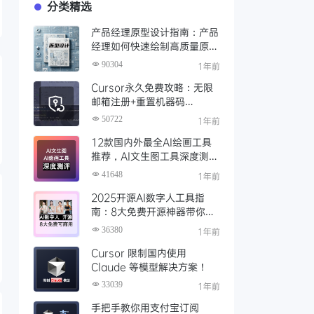
分类精选
产品经理原型设计指南：产品
经理如何快速绘制高质量原
型？（附步骤与资源）
90304
1年前
Cursor永久免费攻略：无限
邮箱注册+重置机器码
+Cursor试用期重置工具实现
50722
1年前
永久免费使用
12款国内外最全AI绘画工具
推荐，AI文生图工具深度测评
与场景化对比
41648
1年前
2025开源AI数字人工具指
南：8大免费开源神器带你免
费解锁可商用的AI数字人
36380
1年前
Cursor 限制国内使用
Claude 等模型解决方案！
33039
1年前
手把手教你用支付宝订阅