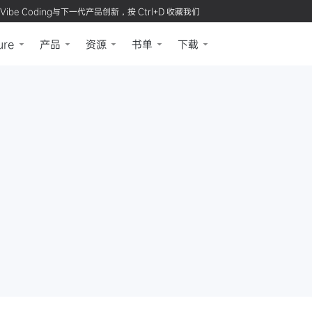
Vibe Coding与下一代产品创新，按 Ctrl+D 收藏我们
ure
产品
资源
书单
下载