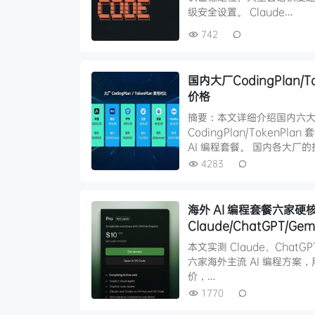
级安全设置。 Claude…
742
国内大厂CodingPlan/
价格
摘要：本文详细介绍国内六大
CodingPlan/Token
AI 编程套餐。 国内各大厂的按次
4283
海外 AI 编程套餐六家硬
Claude/ChatGPT/Gemi
本文实测 Claude、ChatGPT、
六家海外主流 AI 编程方
价，…
1770