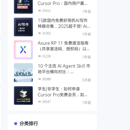
Cursor Pro：国内用户最全
开通教程（附取消自动扣费）
31612
1年前
15款国内免费好用的AI写作
神器合集，2025超干货! Ai
写作工具推荐，支持论文长文
31563
1年前
Axure RP 11 免费激活指南
（共享激活码、授权码）以及
永久激活方法分享
31226
1年前
10 个主流 AI Agent Skill 市
场平台横向对比：
Clawhub、Skillsmp、
30380
3月前
SkillHub 哪家强？
学生/非学生：如何申请
Cursor Pro免费会员，如何
通过SheerID验证快速激活全
29547
1年前
攻略
分类排行