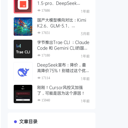
1.5-pro、DeepSeek
R1/V3模型，对比 Trae 国际
17686
1年前
版有什么不同
国产大模型横向对比：Kimi
K2.6、GLM-5.1、
Qwen3、MiniMax M2 四
17651
3月前
大模型选型指南
字节推出Trae CLI ：Claude
Code 和 Gemini CLI的国产
平替 ？手把手教你如何安装
17180
1年前
Trae Agent
DeepSeek宣布：降价，最
高降价75%！别错过这个优
惠时段，赶紧充值
17114
1年前
刚刚！Cursor风控又加强
了，可能是因为这个原因！
15940
1年前
文章目录