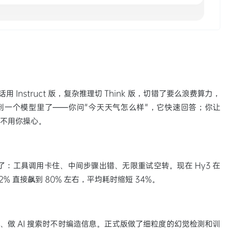
 Instruct 版，复杂推理切 Think 版，切错了要么浪费算力，
合到一个模型里了——你问"今天天气怎么样"，它快速回答；你让
，不用你操心。
就崩了：工具调用卡住、中间步骤出错、无限重试空转。现在 Hy3 在
72% 直接飙到 80% 左右，平均耗时缩短 34%。
长文、做 AI 搜索时不时编造信息。正式版做了细粒度的幻觉检测和训