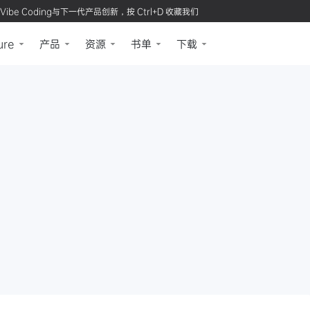
Vibe Coding与下一代产品创新，按 Ctrl+D 收藏我们
ure
产品
资源
书单
下载