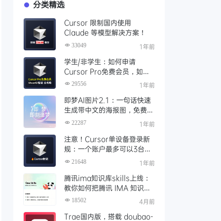
分类精选
Cursor 限制国内使用
Claude 等模型解决方案！
33049
1年前
学生/非学生：如何申请
Cursor Pro免费会员，如何
通过SheerID验证快速激活全
29556
1年前
攻略
即梦AI图片2.1：一句话快速
生成带中文的海报图，免费AI
文生图、视频工具、AIGC创
22287
1年前
作工具
注意！Cursor单设备登录新
规：一个账户最多可以3台设
备登录，且限制单点登录
21648
1年前
腾讯ima知识库skills上线：
教你如何把腾讯 IMA 知识库
接入 OpenClaw 一步打通
18502
4月前
Trae国内版，搭载 doubao-