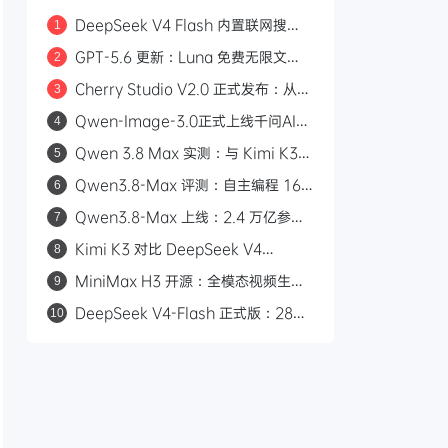
DeepSeek V4 Flash 内置联网搜
1
索：Responses API 原生支持
GPT-5.6 更新：Luna 免费无限文
2
web_search，Codex 可直接调用
本，Sol 统一付费 Chat 快答与深思
Cherry Studio V2.0 正式发布：从
3
AI 聊天客户端到 Agent 自主执行的全
Qwen-Image-3.0正式上线千问AI平
4
能工作站
台：Arena.ai文生图榜单国内第一，
Qwen 3.8 Max 实测：与 Kimi K3
5
4.5k token复杂版面一次生成
三场景对比，工程严谨度更胜一筹
Qwen3.8-Max 评测：自主编程 16
6
天、2.4 万亿参数，能否挑战 GPT？
Qwen3.8-Max 上线：2.4 万亿参
7
数，自主编程 16 天，API 首发千问
Kimi K3 对比 DeepSeek V4
8
AI 平台
Flash：2.8 万亿参数与 50 倍价差的
MiniMax H3 开源：全模态视频生成
9
路线之争
模型，支持 2K/15 秒/立体声
DeepSeek V4-Flash 正式版：284B
10
参数九项 Agent 测试全胜，对标
Claude Opus 4.8