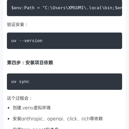
$env:Path
=
"C:\Users\XMSUMI\.local\bin;
$env:
验证安装：
uv 
--version
第四步：安装项目依赖
uv sync
这个过程会：
创建.venv虚拟环境
安装anthropic、openai、click、rich等依赖