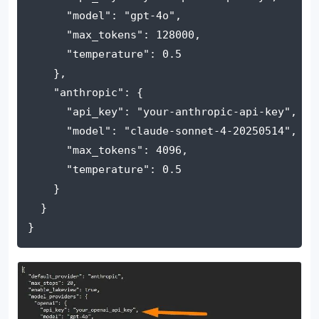
"model"
: 
"gpt-4o"
,
"max_tokens"
: 
128000
,
"temperature"
: 
0.5
    },
"anthropic"
: {
"api_key"
: 
"your-anthropic-api-key"
,
"model"
: 
"claude-sonnet-4-20250514"
,
"max_tokens"
: 
4096
,
"temperature"
: 
0.5
    }
  }
}