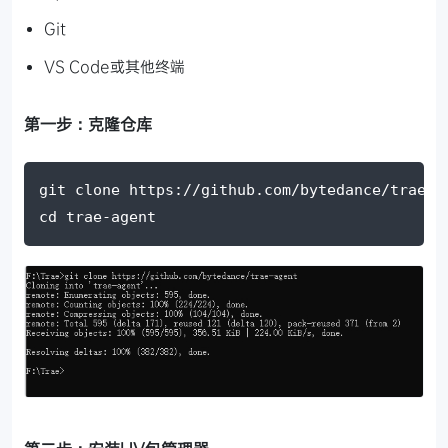
Git
VS Code或其他终端
第一步：克隆仓库
git
 clone https://github.com/bytedance/trae-a
cd
 trae-agent