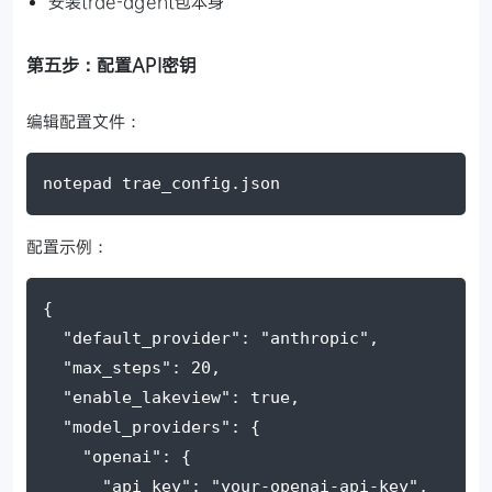
安装trae-agent包本身
第五步：配置API密钥
编辑配置文件：
notepad trae_config.json
配置示例：
{
"default_provider"
: 
"anthropic"
,
"max_steps"
: 
20
,
"enable_lakeview"
: 
true
,
"model_providers"
: {
"openai"
: {
"api_key"
: 
"your-openai-api-key"
,