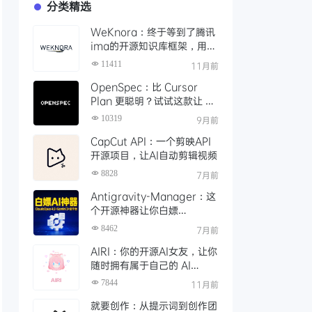
分类精选
WeKnora：终于等到了腾讯
ima的开源知识库框架，用
API 轻松打造本地智能文档检
11411
11月前
索
OpenSpec：比 Cursor
Plan 更聪明？试试这款让 AI
编码更靠谱的规范驱动工具
10319
9月前
CapCut API：一个剪映API
开源项目，让AI自动剪辑视频
8828
7月前
Antigravity-Manager：这
个开源神器让你白嫖
ClaudeOpus 4.5，Gemini
8462
7月前
3！还能接Claude Code等
AIRI：你的开源AI女友，让你
任意平台
随时拥有属于自己的 AI
VTuber
7844
11月前
就要创作：从提示词到创作团