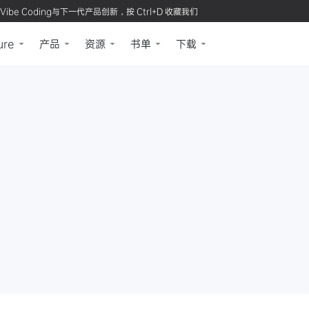
Vibe Coding与下一代产品创新，按 Ctrl+D 收藏我们
ure
产品
资源
书单
下载