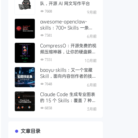
队，开源 AI 网文写作平台
7608
9月前
awesome-openclaw-
skills：700+ Skills 一条命
令装配完成，如何让本地 AI
7581
6月前
Agent 真正落地可用
CompressO：开源免费的视
频压缩神器，让你的硬盘瞬间
轻松 10 倍
7551
10月前
baoyu-skills：又一个宝藏
Skill，面向内容创作者的技能
集，支持图文生成、发布与处
7048
6月前
理
Claude Code 生成专业图表
的 15 个 Skills：覆盖 7 种渲
染引擎的完整指南
6858
3月前
文章目录