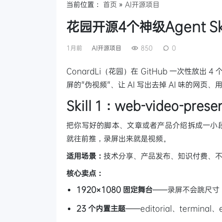
当前位置：
首页
»
AI开源项目
花园开源4个神级Agent S
1月前
AI开源项目
850
0
ConardLi（花园）在 GitHub 一次性放出 4
屏的"伪视频"、让 AI 写出去掉 AI 味的网页
Skill 1：web-video-p
把你写好的脚本、文章或者产品介绍拆成一小段一小段
就往前推，录屏出来就是视频。
适用场景：
技术分享、产品发布、知识付费、不想碰
核心卖点：
1920×1080 固定舞台
——录屏不会跳尺寸
23 个内置主题
——editorial、terminal