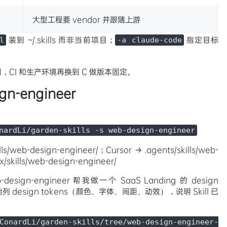
大型工程要 vendor 并跟随上游
装到 ~/.skills 而非当前项目；
指定目标
l
-a claude-code
用，CI 和生产环境再换到 C 做版本固定。
n-engineer
nardLi/garden-skills -s web-design-engineer
lls/web-design-engineer/；Cursor → .agents/skills/web-
/skills/web-design-engineer/
design-engineer 帮我做一个 SaaS Landing 的 design
列 design tokens（颜色、字体、间距、动效），说明 Skill 已
ConardLi/garden-skills/tree/web-design-engineer-