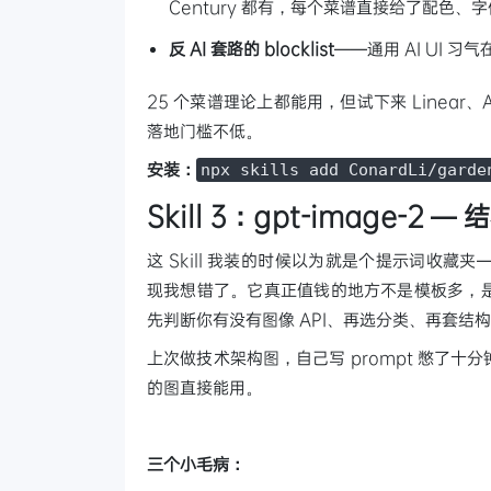
Century 都有，每个菜谱直接给了配色
反 AI 套路的 blocklist
——通用 AI UI 习
25 个菜谱理论上都能用，但试下来 Linear、
落地门槛不低。
安装：
npx skills add ConardLi/garde
Skill 3：gpt-image-2 —
这 Skill 我装的时候以为就是个提示词收藏夹—
现我想错了。它真正值钱的地方不是模板多，
先判断你有没有图像 API、再选分类、再套结构
上次做技术架构图，自己写 prompt 憋了
的图直接能用。
三个小毛病：