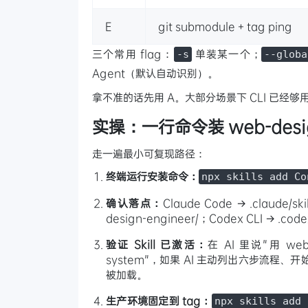
E
git submodule + tag ping
三个常用 flag：
单装某一个；
-s
--globa
Agent（默认自动识别）。
拿不准的话先用 A。大部分场景下 CLI 已经够
实操：一行命令装 web-desig
走一遍最小可复现路径：
终端运行安装命令：
npx skills add Co
确认落点：
Claude Code → .claude/ski
design-engineer/；Codex CLI → .codex
验证 Skill 已激活：
在 AI 里说"用 web-
system"，如果 AI 主动列出六步流程、开始
被加载。
生产环境固定到 tag：
npx skills add 