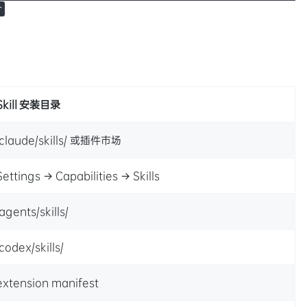
r
Skill 安装目录
.claude/skills/ 或插件市场
Settings → Capabilities → Skills
.agents/skills/
.codex/skills/
extension manifest