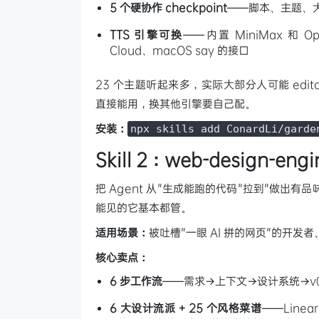
5 个硬协作 checkpoint
——脚本、主题、
TTS 引擎可换
——内置 MiniMax 和 Op
Cloud、macOS say 的接口
23 个主题听起来多，实际大部分人可能 editorial
直接能用，换其他引擎要自己配。
安装：
npx skills add ConardLi/garde
Skill 2：web-design-en
把 Agent 从"生成能跑的代码"拉到"做出有
能见的它基本都管。
适用场景：
被吐槽"一眼 AI 拼的网页"的开发
核心卖点：
6 步工作流
——需求→上下文→设计系统→v
6 大设计流派 + 25 个风格菜谱
——Linear