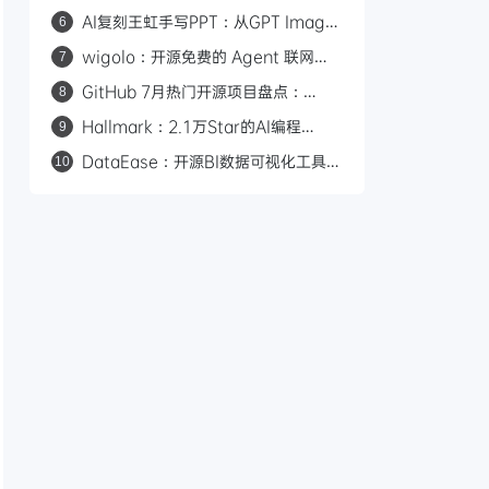
写作 Skill，从材料到推进消除 AI 味
AI复刻王虹手写PPT：从GPT Image
6
到HTML完整方案，附开源Skill
wigolo：开源免费的 Agent 联网搜
7
索工具，零成本替代 Tavily/Exa
GitHub 7月热门开源项目盘点：
8
Hallmark、Orca、Strix 等 17 个值
Hallmark：2.1万Star的AI编程
9
得关注的项目
Skill，57道检测关卡告别AI味前端页
DataEase：开源BI数据可视化工具，
10
面设计
拖拽制图+Apache Doris加速查询，
支持多数据源