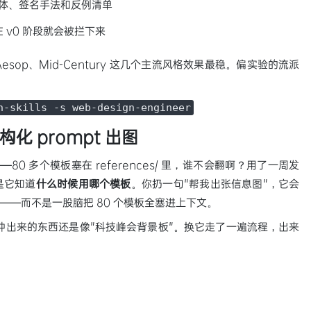
、字体、签名手法和反例清单
气在 v0 阶段就会被拦下来
Aesop、Mid-Century 这几个主流风格效果最稳。偏实验的流派
n-skills -s web-design-engineer
 结构化 prompt 出图
—80 多个模板塞在 references/ 里，谁不会翻啊？用了一周发
是它知道
什么时候用哪个模板
。你扔一句"帮我出张信息图"，它会
——而不是一股脑把 80 个模板全塞进上下文。
十分钟出来的东西还是像"科技峰会背景板"。换它走了一遍流程，出来