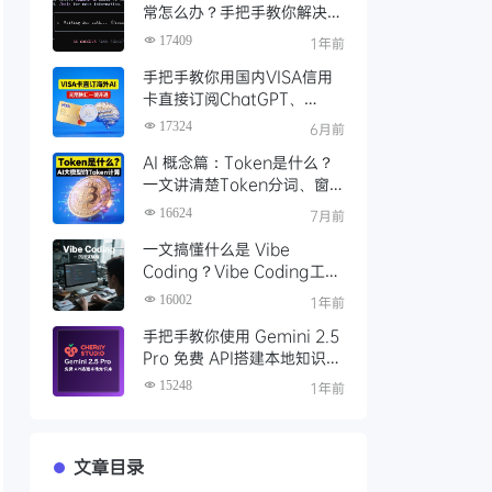
常怎么办？手把手教你解决
Gemini CLI 登录问题
17409
1年前
手把手教你用国内VISA信用
卡直接订阅ChatGPT、
Claude、Google Gemini
17324
6月前
等海外AI服务
AI 概念篇：Token是什么？
一文讲清楚Token分词、窗
口、计费与常用计算工具
16624
7月前
一文搞懂什么是 Vibe
Coding？Vibe Coding工具
推荐及Cursor编程开发实践
16002
1年前
手把手教你使用 Gemini 2.5
Pro 免费 API搭建本地知识
库，一键接入 Gemini！
15248
1年前
文章目录