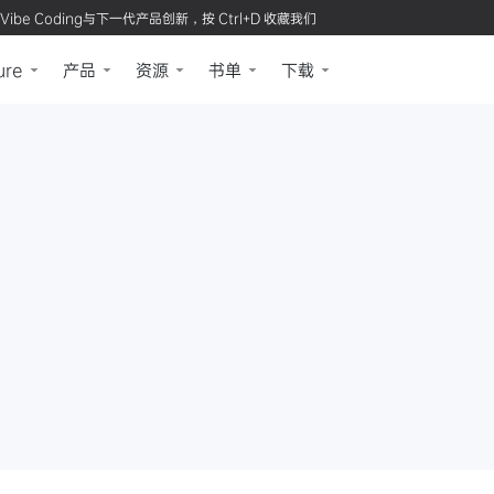
Vibe Coding与下一代产品创新，按 Ctrl+D 收藏我们
ure
产品
资源
书单
下载