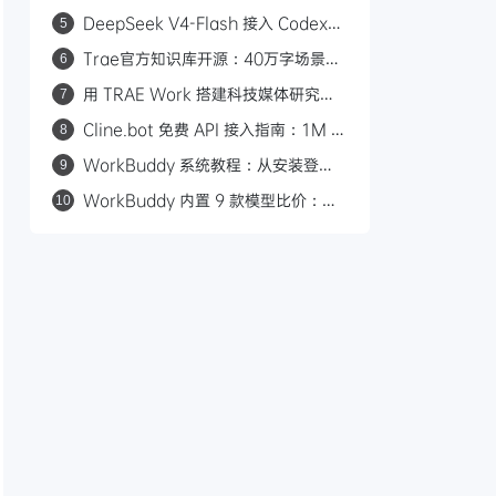
Modal 平台每月 30 美元额度教程
DeepSeek V4-Flash 接入 Codex：
5
一行命令配置，性价比对标 GPT-5.6
Trae官方知识库开源：40万字场景化
6
Luna
教程覆盖30+工作场景
用 TRAE Work 搭建科技媒体研究助
7
理：规则+技能+自动化
Cline.bot 免费 API 接入指南：1M 超
8
长上下文，三款模型任选
WorkBuddy 系统教程：从安装登录
9
到自动化任务，50 张图手把手教你上
WorkBuddy 内置 9 款模型比价：
10
手 AI 桌面助手
B2B 营销人省积分选型指南