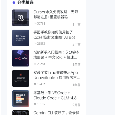
分类精选
Cursor永久免费攻略：无限
邮箱注册+重置机器码
+Cursor试用期重置工具实现
50734
1年前
永久免费使用
手把手教你如何使用扣子
Coze搭建“文生图” AI Bot
21833
2年前
n8n新手入门指南：5 分钟本
地部署 + 中文汉化 + 快速启
动，玩转工作流（Docker
20268
1年前
版）
安装字节Trae登录提示App
Unavailable（应用程序不可
用）解决办法，这份官方指南
19462
1年前
请收好！
零基础上手 VSCode +
Claude Code + GLM-4.6
保姆级安装配置教程
18165
9月前
Gemini CLI 装好了，登录异