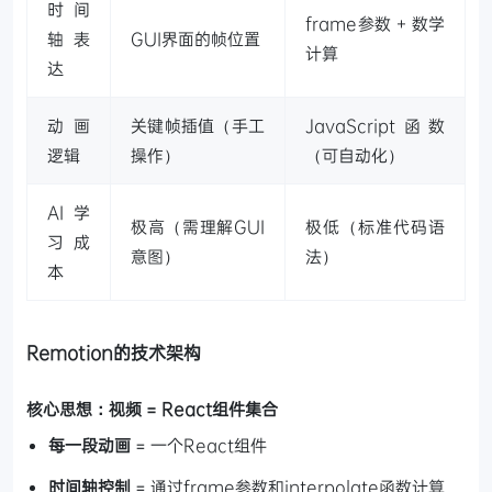
时间
frame参数 + 数学
轴表
GUI界面的帧位置
计算
达
动画
关键帧插值（手工
JavaScript函数
逻辑
操作）
（可自动化）
AI学
极高（需理解GUI
极低（标准代码语
习成
意图）
法）
本
Remotion的技术架构
核心思想：视频 = React组件集合
每一段动画
= 一个React组件
时间轴控制
= 通过frame参数和interpolate函数计算