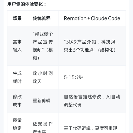
用户侧的体验变化：
场景
传统流程
Remotion + Claude Code
"帮我做个
需求
产品宣传
"30秒产品介绍，科技风，
输入
视频"（模
突出3个功能点"（结构化）
糊）
生成
数小时到
5-15分钟
耗时
数天
修改
自然语言描述修改，AI自动
重新剪辑
成本
调整代码
质量
依赖操作
稳定
基于代码逻辑，高度可重现
者水平