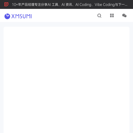
10+年产品经理专注分享AI 工具、AI 资讯、AI Coding、Vibe Coding与下一代
产品创新，按 Ctrl+D 收藏我们