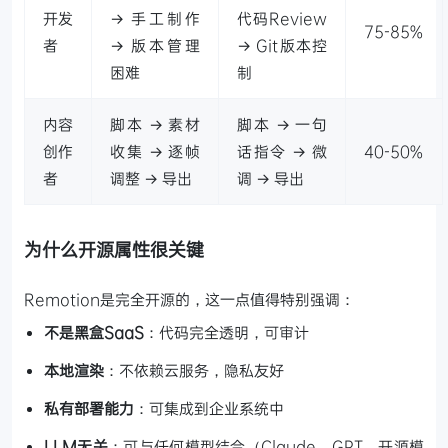
开发
→ 手工制作
代码Review
75-85%
者
→ 版本管理
→ Git版本控
困难
制
内容
脚本 → 素材
脚本 → 一句
创作
收集 → 逐帧
话指令 → 微
40-50%
者
调整 → 导出
调 → 导出
为什么开源属性很关键
Remotion是完全开源的，这一点值得特别强调：
不是黑盒SaaS
：代码完全透明，可审计
本地渲染
：不依赖云服务，隐私友好
私有部署能力
：可集成到企业系统中
LLM无关
：可与任何模型结合（Claude、GPT、开源模