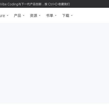
Vibe Coding与下一代产品创新，按 Ctrl+D 收藏我们
ure
产品
资源
书单
下载