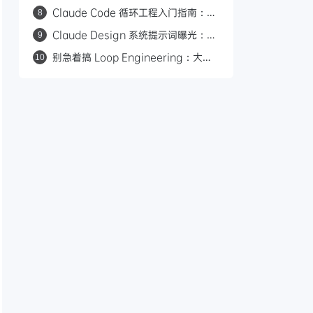
本：语义化颜色、角色化字号与组件引
Claude Code 循环工程入门指南：基
8
用规范详解
于回合、目标、时间和主动式 4 种循
Claude Design 系统提示词曝光：
9
环模式
Anthropic 的 9 条 AI 设计黑名单
别急着搞 Loop Engineering：大多
10
数人还没到需要它的阶段