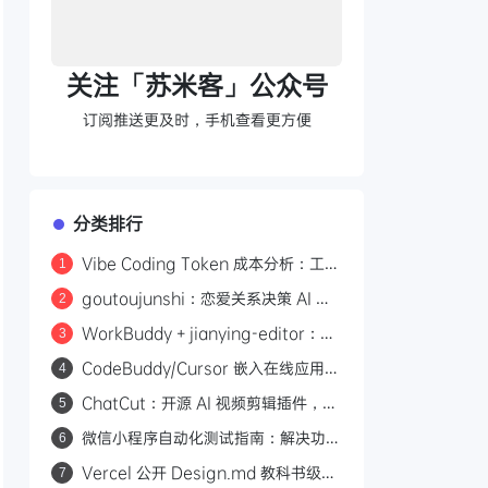
关注「苏米客」公众号
订阅推送更及时，手机查看更方便
分类排行
Vibe Coding Token 成本分析：工具
1
调用与推理占了 76% 的输出开销
goutoujunshi：恋爱关系决策 AI 助
2
手，先稳情绪再给建议
WorkBuddy + jianying-editor：5
3
分钟搭建剪映自动化视频工作流
CodeBuddy/Cursor 嵌入在线应用：
4
ACP+MCP 的 Agent 集成方案
ChatCut：开源 AI 视频剪辑插件，用
5
自然语言让 Agent 替你剪视频
微信小程序自动化测试指南：解决功能
6
开发完不敢发布的难题
Vercel 公开 Design.md 教科书级范
7