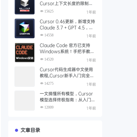
Cursor上下文长度的限制超
出后”降智“问题
15625
1年前
Cursor 0.46更新，新增支持
Claude 3.7 + GPT 4.5，
Cursor Pro 无限续杯攻略，
14558
1年前
全自动化工具使用说明
Claude Code 官方已支持
Windows系统！手把手教你
免费安装使用Claude Code
14520
1年前
Cursor代码生成器中文使用
教程,Cursor新手入门完全指
南,全网最全面详细的Cursor
14275
1年前
使用教程
一文搞懂所有模型，Cursor
模型选择终极指南：从入门到
精通
12009
1年前
文章目录