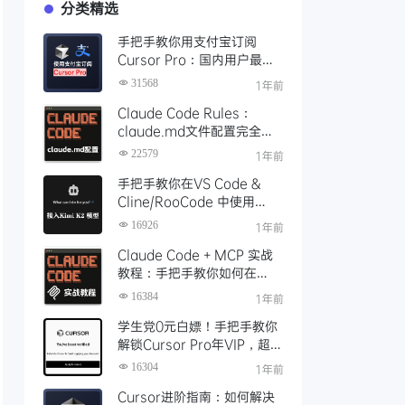
分类精选
手把手教你用支付宝订阅
Cursor Pro：国内用户最全
开通教程（附取消自动扣费）
31568
1年前
Claude Code Rules：
claude.md文件配置完全指
南
22579
1年前
手把手教你在VS Code &
Cline/RooCode 中使用
Kimi K2 模型，配置实录+开
16926
1年前
发实战体验
Claude Code + MCP 实战
教程：手把手教你如何在
Claude Code里面使用MCP
16384
1年前
学生党0元白嫖！手把手教你
解锁Cursor Pro年VIP，超详
细申请教程（附避坑指南）
16304
1年前
Cursor进阶指南：如何解决