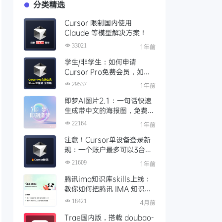
分类精选
Cursor 限制国内使用
Claude 等模型解决方案！
33021
1年前
学生/非学生：如何申请
Cursor Pro免费会员，如何
通过SheerID验证快速激活全
29537
1年前
攻略
即梦AI图片2.1：一句话快速
生成带中文的海报图，免费AI
文生图、视频工具、AIGC创
22164
1年前
作工具
注意！Cursor单设备登录新
规：一个账户最多可以3台设
备登录，且限制单点登录
21609
1年前
腾讯ima知识库skills上线：
教你如何把腾讯 IMA 知识库
接入 OpenClaw 一步打通
18421
4月前
Trae国内版，搭载 doubao-