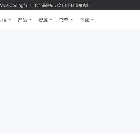
Vibe Coding与下一代产品创新，按 Ctrl+D 收藏我们
ure
产品
资源
书单
下载