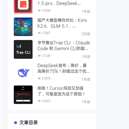
1.5-pro、DeepSeek
R1/V3模型，对比 Trae 国际
17656
1年前
版有什么不同
国产大模型横向对比：Kimi
K2.6、GLM-5.1、
Qwen3、MiniMax M2 四
17607
3月前
大模型选型指南
字节推出Trae CLI ：Claude
Code 和 Gemini CLI的国产
平替 ？手把手教你如何安装
17149
1年前
Trae Agent
DeepSeek宣布：降价，最
高降价75%！别错过这个优
惠时段，赶紧充值
17079
1年前
刚刚！Cursor风控又加强
了，可能是因为这个原因！
15923
1年前
文章目录