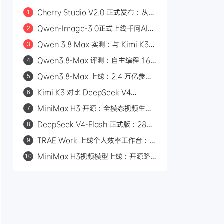
Cherry Studio V2.0 正式发布：从
1
AI 聊天客户端到 Agent 自主执行的全
Qwen-Image-3.0正式上线千问AI平
2
能工作站
台：Arena.ai文生图榜单国内第一，
Qwen 3.8 Max 实测：与 Kimi K3
3
4.5k token复杂版面一次生成
三场景对比，工程严谨度更胜一筹
Qwen3.8-Max 评测：自主编程 16
4
天、2.4 万亿参数，能否挑战 GPT？
Qwen3.8-Max 上线：2.4 万亿参
5
数，自主编程 16 天，API 首发千问
Kimi K3 对比 DeepSeek V4
6
AI 平台
Flash：2.8 万亿参数与 50 倍价差的
MiniMax H3 开源：全模态视频生成
7
路线之争
模型，支持 2K/15 秒/立体声
DeepSeek V4-Flash 正式版：284B
8
参数九项 Agent 测试全胜，对标
TRAE Work 上线个人效率工作台：一
9
Claude Opus 4.8
键复刻、进度可视化、多端适配
MiniMax H3视频模型上线：开源路
10
线、多模态输入、0.23元/秒对标
Seedance