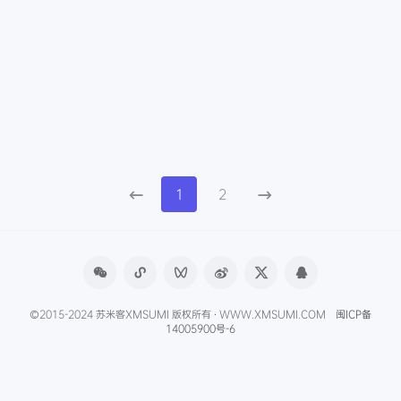
1
2
©2015-2024 苏米客XMSUMI 版权所有 · WWW.XMSUMI.COM
闽ICP备
14005900号-6
微信文章助手
程序库
免费影视APP
免费字体下载
产品经理导航
爱克硕儿
产品经理AI资讯
Axure元件库下载
申请友联