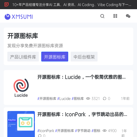
10+年产品经理专注分享AI 工具、AI 资讯、AI Coding、Vibe Coding与下一代
产品创新，按 Ctrl+D 收藏我们
开源图标库
发现分享免费开源图标库资源
产品UI组件库
开源图标库
中后台框架
开源图标库：Lucide，一个极简优雅的图标
库，开源免费可商用
#
开源图标库
#
Lucide
#
图标库
3321
0
1年前
开源图标库：IconPark ，字节跳动出品的开
源图标库，高质量、统一化、可定义的图标资
源
#
IconPark
#
开源图标库
#
字节跳动
#
图标
4900
1年
0
前