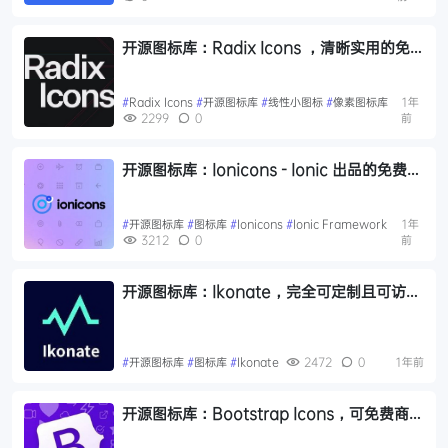
开源图标库：Radix Icons ，清晰实用的免
费开源线性小图标，精致的15x15像素图标
库
#
Radix Icons
#
开源图标库
#
线性小图标
#
像素图标库
1年
2299
0
前
开源图标库：Ionicons - Ionic 出品的免费开
源、高性能图标库，适用于 web / APP / 桌
面应用
#
开源图标库
#
图标库
#
Ionicons
#
Ionic Framework
1年
3212
0
前
开源图标库：Ikonate，完全可定制且可访问
优化的免费商用开源的 SVG 格式图标库
#
开源图标库
#
图标库
#
Ikonate
2472
0
1年前
开源图标库：Bootstrap Icons，可免费商用
的bootstrap风格开源图标库