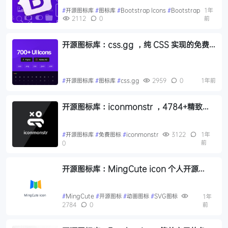
#
开源图标库
#
图标库
#
Bootstrap Icons
#
Bootstrap
1年
2112
0
前
开源图标库：css.gg ，纯 CSS 实现的免费
开源图标库，具有 Vanilla CSS、SVG 和
Figma UI 图标
#
开源图标库
#
图标库
#
css.gg
2959
0
1年前
开源图标库：iconmonstr ，4784+精致图
标免费商用的图标库网站
#
开源图标库
#
免费图标
#
iconmonstr
3122
1年
前
0
开源图标库：MingCute icon 个人开源
3000+风格统一的图标，动画图标
#
MingCute
#
开源图标
#
动画图标
#
SVG图标
1年
2784
0
前