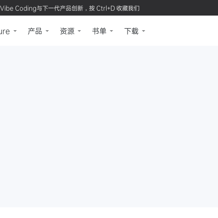
Vibe Coding与下一代产品创新，按 Ctrl+D 收藏我们
ure
产品
资源
书单
下载