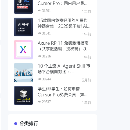
Cursor Pro：国内用户最全
开通教程（附取消自动扣费）
31591
1年前
15款国内免费好用的AI写作
神器合集，2025超干货! Ai
写作工具推荐，支持论文长文
31541
1年前
Axure RP 11 免费激活指南
（共享激活码、授权码）以及
永久激活方法分享
31216
1年前
10 个主流 AI Agent Skill 市
场平台横向对比：
Clawhub、Skillsmp、
30244
3月前
SkillHub 哪家强？
学生/非学生：如何申请
Cursor Pro免费会员，如何
通过SheerID验证快速激活全
29537
1年前
攻略
分类排行