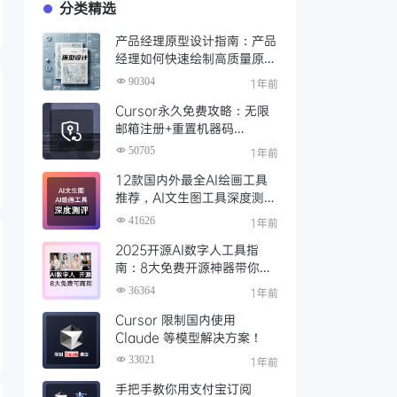
分类精选
产品经理原型设计指南：产品
经理如何快速绘制高质量原
型？（附步骤与资源）
90304
1年前
Cursor永久免费攻略：无限
邮箱注册+重置机器码
+Cursor试用期重置工具实现
50705
1年前
永久免费使用
12款国内外最全AI绘画工具
推荐，AI文生图工具深度测评
与场景化对比
41626
1年前
2025开源AI数字人工具指
南：8大免费开源神器带你免
费解锁可商用的AI数字人
36364
1年前
Cursor 限制国内使用
Claude 等模型解决方案！
33021
1年前
手把手教你用支付宝订阅