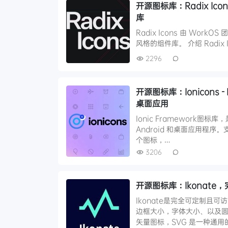
开源图标库：Radix I
库
Radix Icons 由 Work
风格的组件库。 介绍 Radix
2296
开源图标库：Ionicons 
桌面应用
Ionic Framework图
Android 和桌面应用程序。支
个图标，…
3206
开源图标库：Ikonat
Ikonate是完全可定制且
边框大小，字体大小、以及圆角
矢量图标，SVG 是一种通用