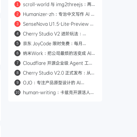
scroll-world 与 img2threejs：两个
1
炫酷的 GitHub 开源项目，让 AI 帮你
Humanizer-zh：专治中文写作 AI 味
2
做网页和 3D 模型
的开源 Skill，14.6k Star
SenseNova U1.5-Lite-Preview 开
3
源：8B 轻量级统一多模态模型，支持
Cherry Studio V2 进阶玩法：
4
4K 图像生成与编辑
Agent 自主执行、MCP 集成与 Skill
京东 JoyCode 限时免费：每月
5
生态
10000 积分，支持 GLM-5.1 等多款
纳米Work：把公司最烦的活变成 AI
6
大模型
专家，一人公司也能组建 AI 班子
Cloudflare 开源企业级 Agent 工作
7
平台 Cloudflare OS
Cherry Studio V2.0 正式发布：从
8
AI 聊天客户端到 Agent 自主执行的全
OJO：专注产品原型设计的 AI
9
能工作站
Agent，一句话生成可交互原型
human-writing：卡兹克开源活人感
10
写作 Skill，从材料到推进消除 AI 味