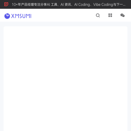
10+年产品经理专注分享AI 工具、AI 资讯、AI Coding、Vibe Coding与下一代
产品创新，按 Ctrl+D 收藏我们