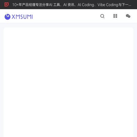
10+年产品经理专注分享AI 工具、AI 资讯、AI Coding、Vibe Coding与下一代
产品创新，按 Ctrl+D 收藏我们