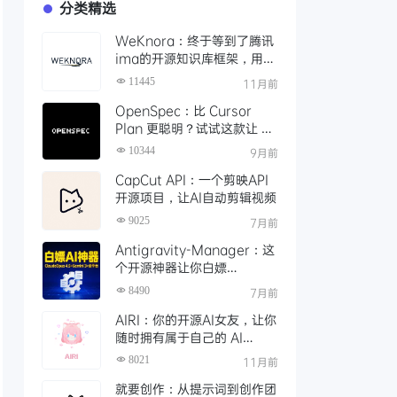
分类精选
WeKnora：终于等到了腾讯
ima的开源知识库框架，用
API 轻松打造本地智能文档检
11445
11月前
索
OpenSpec：比 Cursor
Plan 更聪明？试试这款让 AI
编码更靠谱的规范驱动工具
10344
9月前
CapCut API：一个剪映API
开源项目，让AI自动剪辑视频
9025
7月前
Antigravity-Manager：这
个开源神器让你白嫖
ClaudeOpus 4.5，Gemini
8490
7月前
3！还能接Claude Code等
AIRI：你的开源AI女友，让你
任意平台
随时拥有属于自己的 AI
VTuber
8021
11月前
就要创作：从提示词到创作团