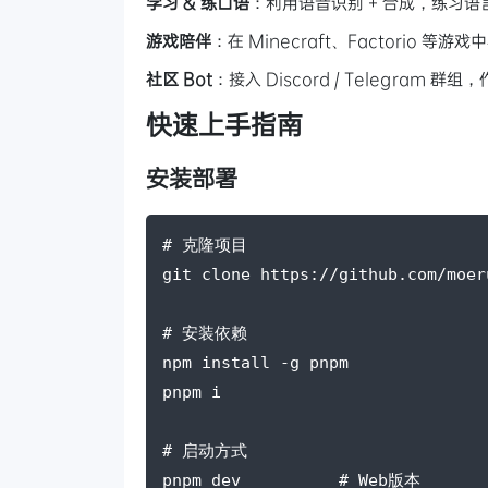
学习 & 练口语
：利用语音识别 + 合成，练习语
游戏陪伴
：在 Minecraft、Factorio 等游戏
社区 Bot
：接入 Discord / Telegram 群组
快速上手指南
安装部署
# 克隆项目
git
 clone https://github.com/moer
# 安装依赖
npm
 install 
-g
 pnpm
pnpm i
# 启动方式
pnpm dev          
# Web版本