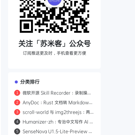
关注「苏米客」公众号
订阅推送更及时，手机查看更方便
分类排行
微软开源 Skill Recorder：录制操作
1
自动生成 AI Agent SKILL.md
AnyDoc：Rust 文档转 Markdown
2
引擎，性能碾压 MarkItDown
scroll-world 与 img2threejs：两个
3
炫酷的 GitHub 开源项目，让 AI 帮你
Humanizer-zh：专治中文写作 AI 味
4
做网页和 3D 模型
的开源 Skill，14.6k Star
SenseNova U1.5-Lite-Preview 开
5