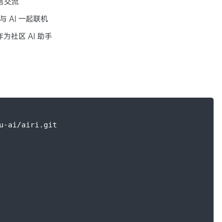
言交流
中与 AI 一起联机
，作为社区 AI 助手
u-ai/airi.git