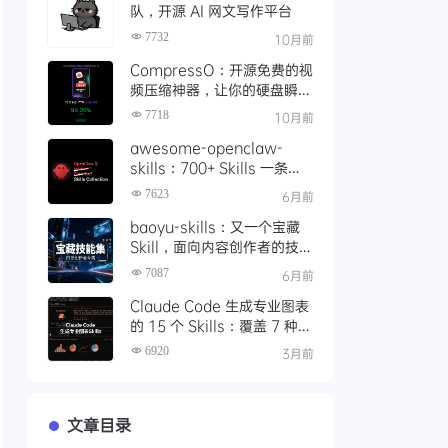
队，开源 AI 网文写作平台
7732
10月前
CompressO：开源免费的视
频压缩神器，让你的硬盘瞬间
轻松 10 倍
7718
10月前
awesome-openclaw-
skills：700+ Skills 一条命
令装配完成，如何让本地 AI
7623
6月前
Agent 真正落地可用
baoyu-skills：又一个宝藏
Skill，面向内容创作者的技能
集，支持图文生成、发布与处
7087
6月前
理
Claude Code 生成专业图表
的 15 个 Skills：覆盖 7 种渲
染引擎的完整指南
6920
3月前
文章目录