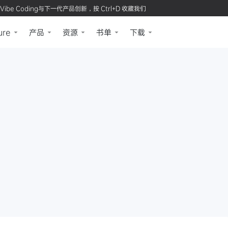
Vibe Coding与下一代产品创新，按 Ctrl+D 收藏我们
ure
产品
资源
书单
下载