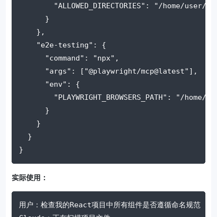
"ALLOWED_DIRECTORIES"
: 
"/home/user/fr
      }
    },
"e2e-testing"
: {
"command"
: 
"npx"
,
"args"
: [
"@playwright/mcp@latest"
],
"env"
: {
"PLAYWRIGHT_BROWSERS_PATH"
: 
"/home/us
      }
    }
  }
}
实际使用：
用户：检查我的React项目中所有组件是否遵循命名规范