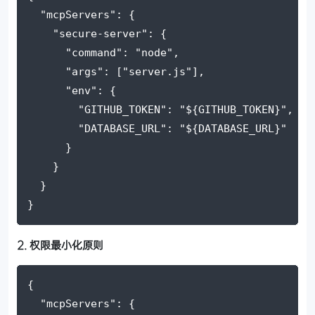
"mcpServers"
: {
"secure-server"
: {
"command"
: 
"node"
,
"args"
: [
"server.js"
],
"env"
: {
"GITHUB_TOKEN"
: 
"
${GITHUB_TOKEN}
"
,
"DATABASE_URL"
: 
"
${DATABASE_URL}
"
      }
    }
  }
}
2. 权限最小化原则
{
"mcpServers"
: {