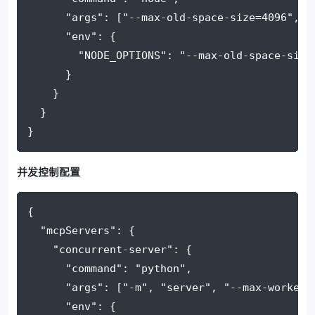
"args"
: [
"--max-old-space-size=4096"
, 
"
"env"
: {
"NODE_OPTIONS"
: 
"--max-old-space-size
      }
    }
  }
}
并发控制配置
{
"mcpServers"
: {
"concurrent-server"
: {
"command"
: 
"python"
,
"args"
: [
"-m"
, 
"server"
, 
"--max-workers
"env"
: {