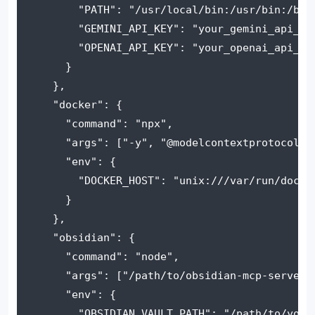
"PATH"
: 
"/usr/local/bin:/usr/bin:/bin
"GEMINI_API_KEY"
: 
"your_gemini_api_ke
"OPENAI_API_KEY"
: 
"your_openai_api_ke
      }
    },
"docker"
: {
"command"
: 
"npx"
,
"args"
: [
"-y"
, 
"@modelcontextprotocol/s
"env"
: {
"DOCKER_HOST"
: 
"unix:///var/run/docke
      }
    },
"obsidian"
: {
"command"
: 
"node"
,
"args"
: [
"/path/to/obsidian-mcp-server/
"env"
: {
"OBSIDIAN_VAULT_PATH"
: 
"/path/to/your