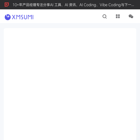
10+年产品经理专注分享AI 工具、AI 资讯、AI Coding、Vibe Coding与下一代
产品创新，按 Ctrl+D 收藏我们