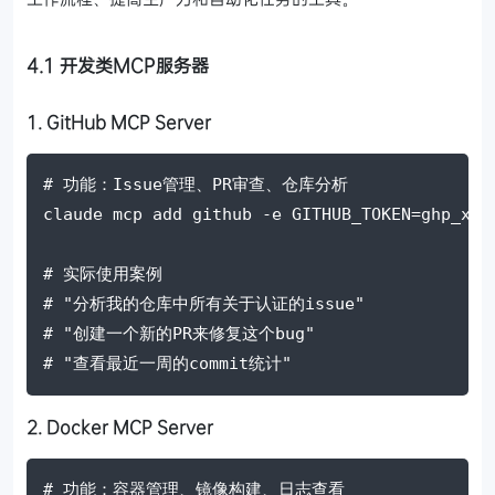
4.1 开发类MCP服务器
1. GitHub MCP Server
# 功能：Issue管理、PR审查、仓库分析
claude mcp add github 
-e
GITHUB_TOKEN
=
ghp_xxx
# 实际使用案例
# "分析我的仓库中所有关于认证的issue"
# "创建一个新的PR来修复这个bug"
# "查看最近一周的commit统计"
2. Docker MCP Server
# 功能：容器管理、镜像构建、日志查看