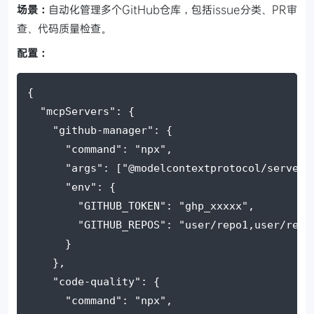
场景：
自动化管理多个GitHub仓库，包括issue分类、PR审
查、代码质量检查。
配置：
{
"mcpServers"
: {
"github-manager"
: {
"command"
: 
"npx"
,
"args"
: [
"@modelcontextprotocol/server-
"env"
: {
"GITHUB_TOKEN"
: 
"ghp_xxxxx"
,
"GITHUB_REPOS"
: 
"user/repo1,user/repo
      }
    },
"code-quality"
: {
"command"
: 
"npx"
,