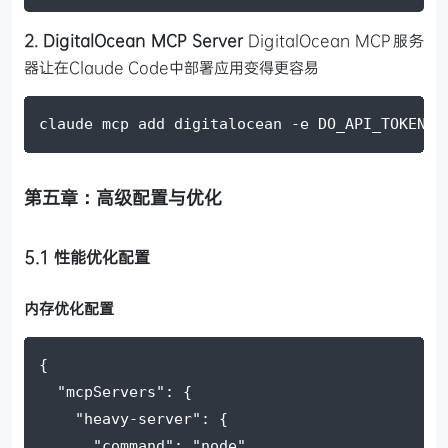
2. DigitalOcean MCP Server
DigitalOcean MCP服务
器让在Claude Code中部署应用变得更容易
claude mcp add digitalocean 
-e
DO_API_TOKEN
=
x
第五章：高级配置与优化
5.1 性能优化配置
内存优化配置
{
"mcpServers"
: {
"heavy-server"
: {
"command"
: 
"node"
,