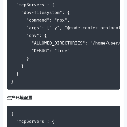
"mcpServers"
: {
"dev-filesystem"
: {
"command"
: 
"npx"
,
"args"
: [
"-y"
, 
"@modelcontextprotocol/s
"env"
: {
"ALLOWED_DIRECTORIES"
: 
"/home/user/pr
"DEBUG"
: 
"true"
      }
    }
  }
}
生产环境配置
{
"mcpServers"
: {