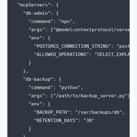
"mcpServers"
: {
"db-admin"
: {
"command"
: 
"npx"
,
"args"
: [
"@modelcontextprotocol/server-
"env"
: {
"POSTGRES_CONNECTION_STRING"
: 
"postgr
"ALLOWED_OPERATIONS"
: 
"SELECT,EXPLAIN
      }
    },
"db-backup"
: {
"command"
: 
"python"
,
"args"
: [
"/path/to/backup_server.py"
],
"env"
: {
"BACKUP_PATH"
: 
"/var/backups/db"
,
"RETENTION_DAYS"
: 
"30"
      }
    }