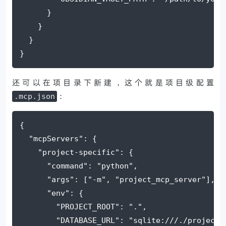
      }
    }
  }
}
还可以在项目录下新建，这个就是项目级配置
：
.mcp.json
{
"mcpServers"
: {
"project-specific"
: {
"command"
: 
"python"
,
"args"
: [
"-m"
, 
"project_mcp_server"
],
"env"
: {
"PROJECT_ROOT"
: 
"."
,
"DATABASE_URL"
: 
"sqlite:///./project.