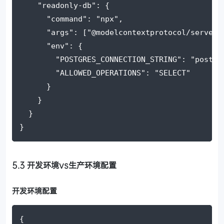
"readonly-db"
: {
"command"
: 
"npx"
,
"args"
: [
"@modelcontextprotocol/server-
"env"
: {
"POSTGRES_CONNECTION_STRING"
: 
"postgr
"ALLOWED_OPERATIONS"
: 
"SELECT"
      }
    }
  }
}
5.3 开发环境vs生产环境配置
开发环境配置
{