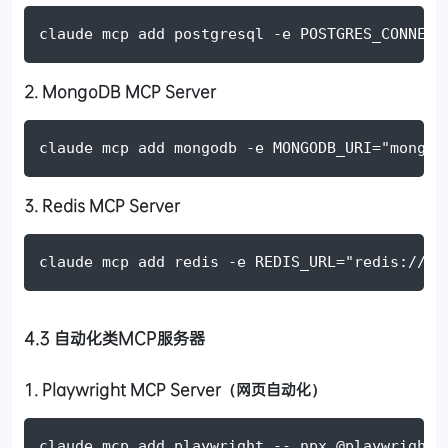
claude mcp add postgresql 
-e
POSTGRES_CONNECT
2. MongoDB MCP Server
claude mcp add mongodb 
-e
MONGODB_URI
=
"mongod
3. Redis MCP Server
claude mcp add redis 
-e
REDIS_URL
=
"redis://lo
4.3 自动化类MCP服务器
1. Playwright MCP Server（网页自动化）
claude mcp add playwright 
--
 npx @playwright/