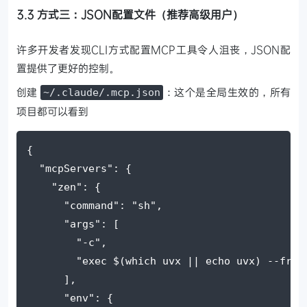
3.3 方式三：JSON配置文件（推荐高级用户）
许多开发者发现CLI方式配置MCP工具令人沮丧，JSON配
置提供了更好的控制。
创建
：这个是全局生效的，所有
~/.claude/.mcp.json
项目都可以看到
{
"mcpServers"
: {
"zen"
: {
"command"
: 
"sh"
,
"args"
: [
"-c"
,
"exec $(which uvx || echo uvx) --from
      ],
"env"
: {