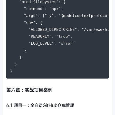
"prod-filesystem"
: {
"command"
: 
"npx"
,
"args"
: [
"-y"
, 
"@modelcontextprotocol/s
"env"
: {
"ALLOWED_DIRECTORIES"
: 
"/var/www/html
"READONLY"
: 
"true"
,
"LOG_LEVEL"
: 
"error"
      }
    }
  }
}
第六章：实战项目案例
6.1 项目一：全自动GitHub仓库管理