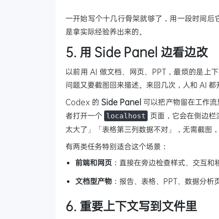
一开始写个十几行骨架就够了，用一段时间后它自然会
是拿实际经验养出来的。
5. 用 Side Panel 边看边改
以前用 AI 做文档、网页、PPT，最烦的是
问题又要截图回来描述。来回几次，人和 AI 
Codex 的
Side Panel
可以把产物留在工作流里
者打开一个
页面，它会在侧边栏
localhost
太大了」「表格第三列数据不对」，无需截图
有两类任务特别适合这个场景：
前端和网页
：直接在旁边检查样式、交互和
文档型产物
：报告、表格、PPT、数据分析
6. 重要上下文写到文件里