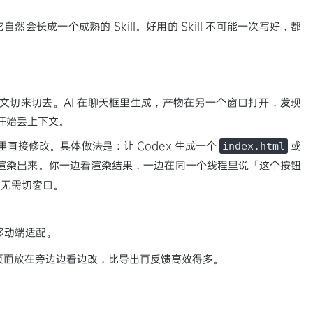
长成一个成熟的 Skill。好用的 Skill 不可能一次写好，都
上下文切来切去。AI 在聊天框里生成，产物在另一个窗口打开，发现
都开始丢上下文。
直接修改。具体做法是：让 Codex 生成一个
或
index.html
渲染出来。你一边看渲染结果，一边在同一个线程里说「这个按钮
，无需切窗口。
移动端适配。
页面放在旁边边看边改，比导出再反馈高效得多。