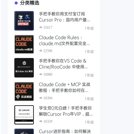
分类精选
手把手教你用支付宝订阅
Cursor Pro：国内用户最全
开通教程（附取消自动扣费）
31617
1年前
Claude Code Rules：
claude.md文件配置完全指
南
22596
1年前
手把手教你在VS Code &
Cline/RooCode 中使用
Kimi K2 模型，配置实录+开
16980
1年前
发实战体验
Claude Code + MCP 实战
教程：手把手教你如何在
Claude Code里面使用MCP
16394
1年前
学生党0元白嫖！手把手教你
解锁Cursor Pro年VIP，超详
细申请教程（附避坑指南）
16329
1年前
Cursor进阶指南：如何解决