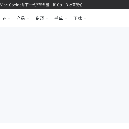
Vibe Coding与下一代产品创新，按 Ctrl+D 收藏我们
ure
产品
资源
书单
下载