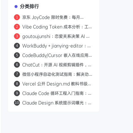
分类排行
京东 JoyCode 限时免费：每月
1
10000 积分，支持 GLM-5.1 等多款
Vibe Coding Token 成本分析：工具
2
大模型
调用与推理占了 76% 的输出开销
goutoujunshi：恋爱关系决策 AI 助
3
手，先稳情绪再给建议
WorkBuddy + jianying-editor：5
4
分钟搭建剪映自动化视频工作流
CodeBuddy/Cursor 嵌入在线应用：
5
ACP+MCP 的 Agent 集成方案
ChatCut：开源 AI 视频剪辑插件，用
6
自然语言让 Agent 替你剪视频
微信小程序自动化测试指南：解决功能
7
开发完不敢发布的难题
Vercel 公开 Design.md 教科书级范
8
本：语义化颜色、角色化字号与组件引
Claude Code 循环工程入门指南：基
9
用规范详解
于回合、目标、时间和主动式 4 种循
Claude Design 系统提示词曝光：
10
环模式
Anthropic 的 9 条 AI 设计黑名单