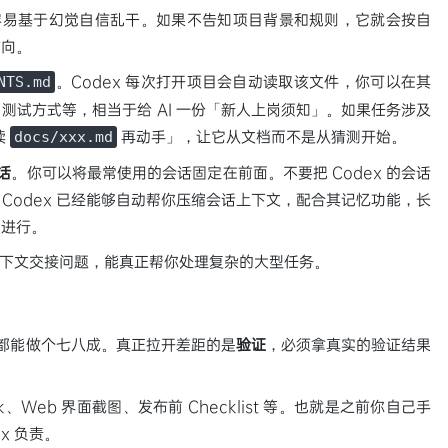
是太容易基于幻觉自信乱干。如果不告知项目背景和规则，它就会按自
方向。
。Codex 每次打开项目会自动读取该文件，你可以在其
NTS.md
测试方式等，相当于给 AI 一份「新人上岗须知」。如果任务涉及
读
再动手」，让它从文档而不是从猜测开始。
docs/xxx.md
话
。你可以将最常使用的会话固定在前面。不要把 Codex 的会话
Codex 已经能够自动帮你压缩会话上下文，配合其记忆功能，长
中进行。
量上下文交接问题，能真正帮你处理复杂的大型任务。
ent 都能做个七八成。真正拉开差距的是
验证
，必须拿真实的验证结果
、Web 界面截图、发布前 Checklist 等。也就是之前你自己手
x 负责。