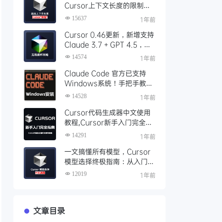
Cursor上下文长度的限制超
出后”降智“问题
15637
1年前
Cursor 0.46更新，新增支持
Claude 3.7 + GPT 4.5，
Cursor Pro 无限续杯攻略，
14574
1年前
全自动化工具使用说明
Claude Code 官方已支持
Windows系统！手把手教你
免费安装使用Claude Code
14528
1年前
Cursor代码生成器中文使用
教程,Cursor新手入门完全指
南,全网最全面详细的Cursor
14291
1年前
使用教程
一文搞懂所有模型，Cursor
模型选择终极指南：从入门到
精通
12019
1年前
文章目录