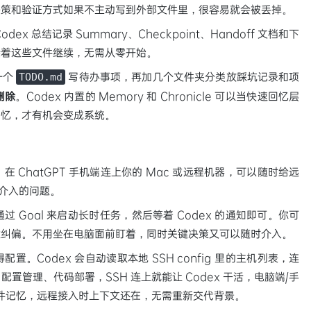
决策和验证方式如果不主动写到外部文件里，很容易就会被丢掉。
 总结记录 Summary、Checkpoint、Handoff 文档和下
接着这些文件继续，无需从零开始。
一个
写待办事项，再加几个文件夹分类放踩坑记录和项
TODO.md
删除
。Codex 内置的 Memory 和 Chronicle 可以当快速回忆层
记忆，才有机会变成系统。
ChatGPT 手机端连上你的 Mac 或远程机器，可以随时给远
要你介入的问题。
Goal 来启动长时任务，然后等着 Codex 的通知即可。你可
途纠偏。不用坐在电脑面前盯着，同时关键决策又可以随时介入。
配置。Codex 会自动读取本地 SSH config 里的主机列表，连
管理、代码部署，SSH 连上就能让 Codex 干活，电脑端/手
件记忆，远程接入时上下文还在，无需重新交代背景。