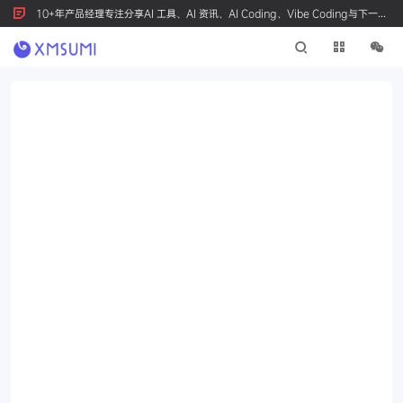
10+年产品经理专注分享AI 工具、AI 资讯、AI Coding、Vibe Coding与下一代
产品创新，按 Ctrl+D 收藏我们