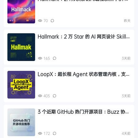
检测关卡告别AI味前端页面设计
70
昨天
Hallmark：2 万 Star 的 AI 网页设计 Skill，
内置 57 道反套路检测
165
3天前
LoopX：超长程 Agent 状态管理内核，支持
270+ 小时跨会话恢复
405
3天前
3 个近期 GitHub 热门开源项目：Buzz 协作
平台、OpenMinis 手机 Linux 沙箱、
Bento 单文件幻灯片
172
4天前