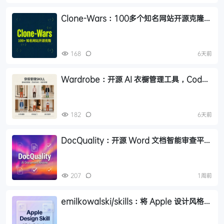
Clone-Wars：100多个知名网站开源克隆项
目，附免费教程
168
6天前
Wardrobe：开源 AI 衣橱管理工具，Codex
Skills 自动整理穿搭
182
6天前
DocQuality：开源 Word 文档智能审查平
台，AI 质检+可视化分析
207
1周前
emilkowalski/skills：将 Apple 设计风格蒸
馏为 AI 可执行的 Skill，14.4K Star