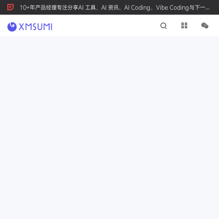
10+年产品经理专注分享AI 工具、AI 资讯、AI Coding、Vibe Coding与下一代
产品创新，按 Ctrl+D 收藏我们