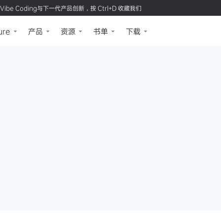
Vibe Coding与下一代产品创新，按 Ctrl+D 收藏我们
ure
产品
资源
书单
下载