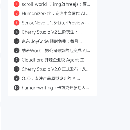
scroll-world 与 img2threejs：两个
1
炫酷的 GitHub 开源项目，让 AI 帮你
Humanizer-zh：专治中文写作 AI 味
2
做网页和 3D 模型
的开源 Skill，14.6k Star
SenseNova U1.5-Lite-Preview 开
3
源：8B 轻量级统一多模态模型，支持
Cherry Studio V2 进阶玩法：
4
4K 图像生成与编辑
Agent 自主执行、MCP 集成与 Skill
京东 JoyCode 限时免费：每月
5
生态
10000 积分，支持 GLM-5.1 等多款
纳米Work：把公司最烦的活变成 AI
6
大模型
专家，一人公司也能组建 AI 班子
Cloudflare 开源企业级 Agent 工作
7
平台 Cloudflare OS
Cherry Studio V2.0 正式发布：从
8
AI 聊天客户端到 Agent 自主执行的全
OJO：专注产品原型设计的 AI
9
能工作站
Agent，一句话生成可交互原型
human-writing：卡兹克开源活人感
10
写作 Skill，从材料到推进消除 AI 味