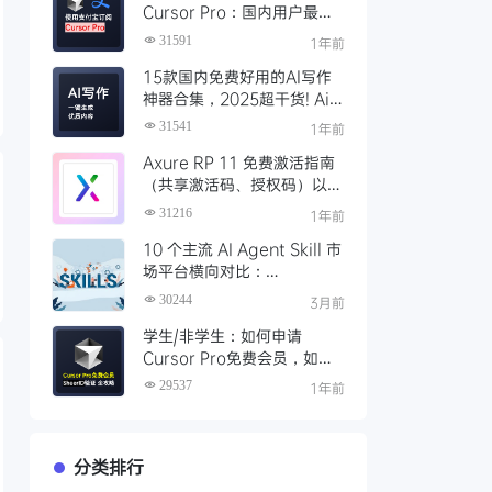
Cursor Pro：国内用户最全
开通教程（附取消自动扣费）
31591
1年前
15款国内免费好用的AI写作
神器合集，2025超干货! Ai
写作工具推荐，支持论文长文
31541
1年前
Axure RP 11 免费激活指南
（共享激活码、授权码）以及
永久激活方法分享
31216
1年前
10 个主流 AI Agent Skill 市
场平台横向对比：
Clawhub、Skillsmp、
30244
3月前
SkillHub 哪家强？
学生/非学生：如何申请
Cursor Pro免费会员，如何
通过SheerID验证快速激活全
29537
1年前
攻略
分类排行