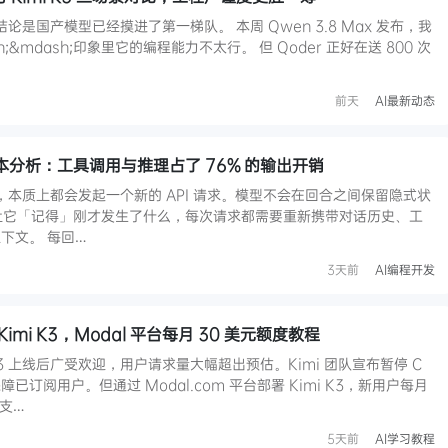
，结论是国产模型已经摸进了第一梯队。 本周 Qwen 3.8 Max 发布，我
&mdash;印象里它的编程能力不太行。 但 Qoder 正好在送 800 次
前天
AI最新动态
en 成本分析：工具调用与推理占了 76% 的输出开销
次操作，本质上都会发起一个新的 API 请求。模型不会在回合之间保留隐式状
;为了让它「记得」刚才发生了什么，每次请求都需要重新携带对话历史、工
下文。 每回…
3天前
AI编程开发
 Kimi K3，Modal 平台每月 30 美元额度教程
K3 上线后广受欢迎，用户请求量大幅超出预估。Kimi 团队宣布暂停 C
订阅用户。但通过 Modal.com 平台部署 Kimi K3，新用户每月
且支…
5天前
AI学习教程