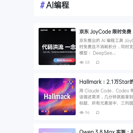
#
AI编程
京东 JoyCode 限时免费
京东推出的 AI 编程工具 Joy
时免费且不消耗积分，同时支持
模型： DeepSee…
58
Hallmark：2.1万St
用 Claude Code、Co
话描述需求，几分钟就能拿到
标题、所有元素居中、三列圆
96
Qwen 3.8 Max 实