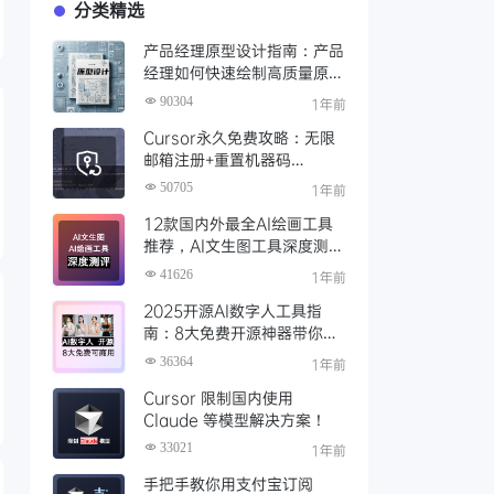
分类精选
产品经理原型设计指南：产品
经理如何快速绘制高质量原
型？（附步骤与资源）
90304
1年前
Cursor永久免费攻略：无限
邮箱注册+重置机器码
+Cursor试用期重置工具实现
50705
1年前
永久免费使用
12款国内外最全AI绘画工具
推荐，AI文生图工具深度测评
与场景化对比
41626
1年前
2025开源AI数字人工具指
南：8大免费开源神器带你免
费解锁可商用的AI数字人
36364
1年前
Cursor 限制国内使用
Claude 等模型解决方案！
33021
1年前
手把手教你用支付宝订阅