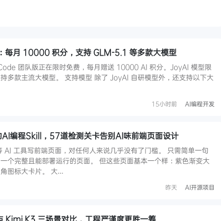
：每月 10000 积分，支持 GLM-5.1 等多款大模型
Code 团队版正在限时免费，每月赠送 10000 AI 积分。JoyAI 模型限
多款主流大模型。 支持模型 除了 JoyAI 自研模型外，还支持以下大
15小时前
AI编程开发
ar的AI编程Skill，57道检测关卡告别AI味前端页面设计
dex 等 AI 工具写前端页面，对任何人来说几乎没有了门槛。 只需简单一句
一个完整且能部署运行的页面。 但这些页面基本一个样：紫色渐变大
角图标大卡片。 大…
昨天
AI开源项目
测：与 Kimi K3 三场景对比，工程严谨度更胜一筹