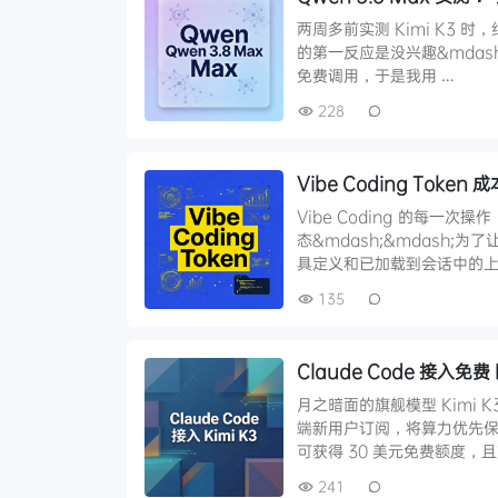
两周多前实测 Kimi K3 时
的第一反应是没兴趣&mdash;
免费调用，于是我用 …
228
Vibe Coding Tok
Vibe Coding 的每一
态&mdash;&mdash
具定义和已加载到会话中的上
135
Claude Code 接入免费
月之暗面的旗舰模型 Kimi 
端新用户订阅，将算力优先保障已
可获得 30 美元免费额度，
241