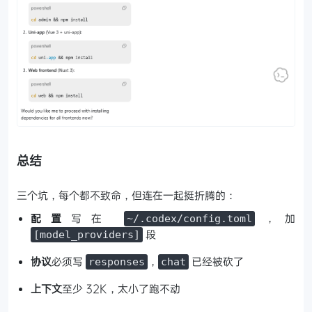
总结
三个坑，每个都不致命，但连在一起挺折腾的：
配置
写在
，加
~/.codex/config.toml
段
[model_providers]
协议
必须写
，
已经被砍了
responses
chat
上下文
至少 32K，太小了跑不动