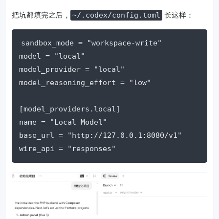
把坑都填完之后，
长这样：
~/.codex/config.toml
sandbox_mode = "workspace-write"

model = "local"

model_provider = "local"

model_reasoning_effort = "low"

[model_providers.local]

name = "Local Model"

base_url = "http://127.0.0.1:8080/v1"

wire_api = "responses"