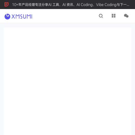
10+年产品经理专注分享AI 工具、AI 资讯、AI Coding、Vibe Coding与下一代
产品创新，按 Ctrl+D 收藏我们