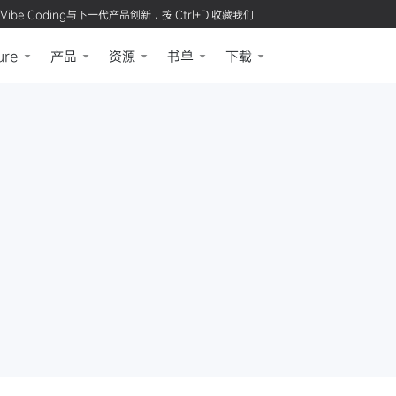
Vibe Coding与下一代产品创新，按 Ctrl+D 收藏我们
ure
产品
资源
书单
下载