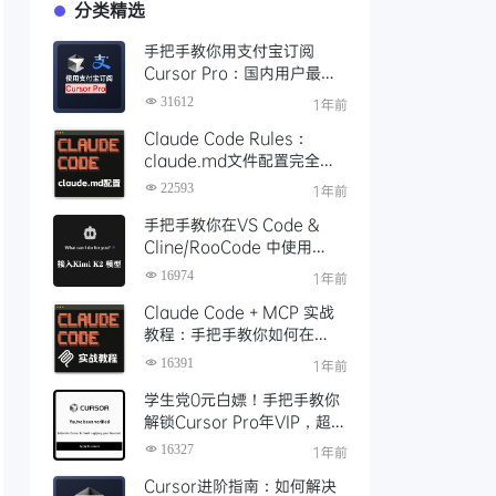
分类精选
手把手教你用支付宝订阅
Cursor Pro：国内用户最全
开通教程（附取消自动扣费）
31612
1年前
Claude Code Rules：
claude.md文件配置完全指
南
22593
1年前
手把手教你在VS Code &
Cline/RooCode 中使用
Kimi K2 模型，配置实录+开
16974
1年前
发实战体验
Claude Code + MCP 实战
教程：手把手教你如何在
Claude Code里面使用MCP
16391
1年前
学生党0元白嫖！手把手教你
解锁Cursor Pro年VIP，超详
细申请教程（附避坑指南）
16327
1年前
Cursor进阶指南：如何解决