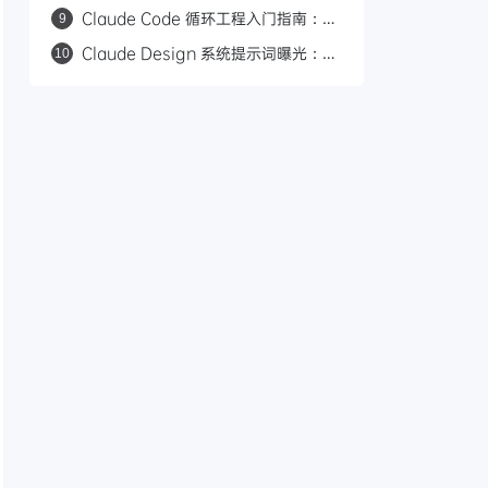
本：语义化颜色、角色化字号与组件引
Claude Code 循环工程入门指南：基
9
用规范详解
于回合、目标、时间和主动式 4 种循
Claude Design 系统提示词曝光：
10
环模式
Anthropic 的 9 条 AI 设计黑名单