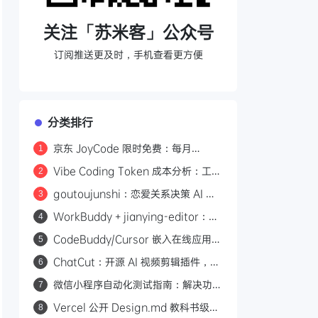
关注「苏米客」公众号
订阅推送更及时，手机查看更方便
分类排行
京东 JoyCode 限时免费：每月
1
10000 积分，支持 GLM-5.1 等多款
Vibe Coding Token 成本分析：工具
2
大模型
调用与推理占了 76% 的输出开销
goutoujunshi：恋爱关系决策 AI 助
3
手，先稳情绪再给建议
WorkBuddy + jianying-editor：5
4
分钟搭建剪映自动化视频工作流
CodeBuddy/Cursor 嵌入在线应用：
5
ACP+MCP 的 Agent 集成方案
ChatCut：开源 AI 视频剪辑插件，用
6
自然语言让 Agent 替你剪视频
微信小程序自动化测试指南：解决功能
7
开发完不敢发布的难题
Vercel 公开 Design.md 教科书级范
8