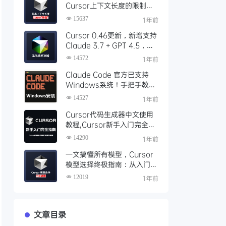
Cursor上下文长度的限制超
出后”降智“问题
15637
1年前
Cursor 0.46更新，新增支持
Claude 3.7 + GPT 4.5，
Cursor Pro 无限续杯攻略，
14572
1年前
全自动化工具使用说明
Claude Code 官方已支持
Windows系统！手把手教你
免费安装使用Claude Code
14527
1年前
Cursor代码生成器中文使用
教程,Cursor新手入门完全指
南,全网最全面详细的Cursor
14290
1年前
使用教程
一文搞懂所有模型，Cursor
模型选择终极指南：从入门到
精通
12019
1年前
文章目录