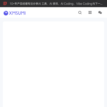
10+年产品经理专注分享AI 工具、AI 资讯、AI Coding、Vibe Coding与下一代
产品创新，按 Ctrl+D 收藏我们