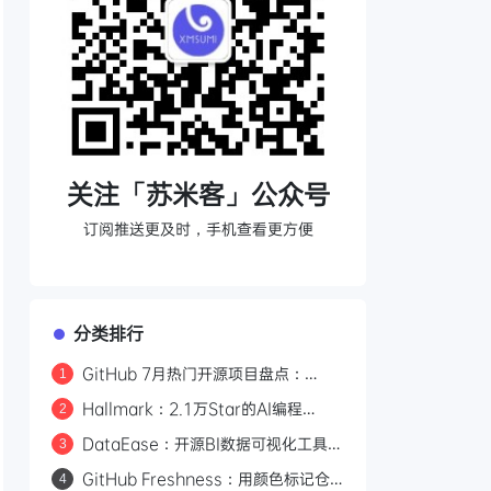
关注「苏米客」公众号
订阅推送更及时，手机查看更方便
分类排行
GitHub 7月热门开源项目盘点：
1
Hallmark、Orca、Strix 等 17 个值
Hallmark：2.1万Star的AI编程
2
得关注的项目
Skill，57道检测关卡告别AI味前端页
DataEase：开源BI数据可视化工具，
3
面设计
拖拽制图+Apache Doris加速查询，
GitHub Freshness：用颜色标记仓
4
支持多数据源