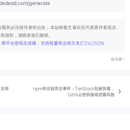
codedead.com/generate
转载务必注明作者和出处；本站转载文章仅仅代表原作者观点，
如有侵权，请联系我们删除。
Gen：跨平台密码生成器，支持批量导出纯文本/CSV/JSON
收藏
1
与应用
npm供应链攻击事件：TanStack包被投毒，
GitHub密钥面临泄露风险