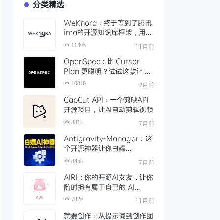
分类精选
WeKnora：终于等到了腾讯
ima的开源知识库框架，用
API 轻松打造本地智能文档检
11405
11月前
索
OpenSpec：比 Cursor
Plan 更聪明？试试这款让 AI
编码更靠谱的规范驱动工具
10316
9月前
CapCut API：一个剪映API
开源项目，让AI自动剪辑视频
8813
7月前
Antigravity-Manager：这
个开源神器让你白嫖
ClaudeOpus 4.5，Gemini
8458
7月前
3！还能接Claude Code等
AIRI：你的开源AI女友，让你
任意平台
随时拥有属于自己的 AI
VTuber
7829
11月前
就要创作：从提示词到创作团