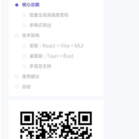
核心功能
批量生成高强度密码
多格式导出
技术架构
前端：React + Vite + MUI
桌面端：Tauri + Rust
多语言支持
使用建议
总结