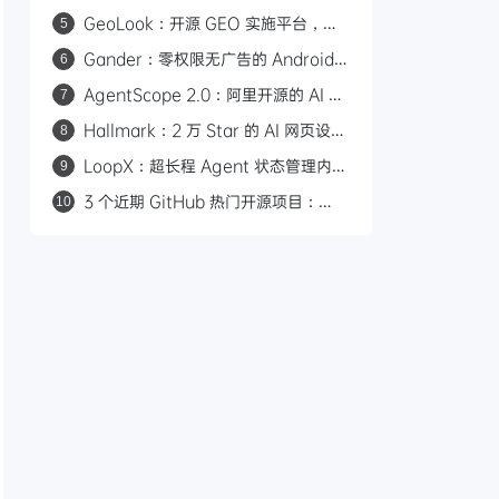
库文件更新时间，一眼判断项目活跃度
GeoLook：开源 GEO 实施平台，打
5
通 AI 引擎品牌曝光全流程
Gander：零权限无广告的 Android
6
文件查看器，支持
AgentScope 2.0：阿里开源的 AI 智
7
PDF/Office/Markdown
能体操作系统，GitHub 28.5k Star
Hallmark：2 万 Star 的 AI 网页设计
8
Skill，内置 57 道反套路检测
LoopX：超长程 Agent 状态管理内
9
核，支持 270+ 小时跨会话恢复
3 个近期 GitHub 热门开源项目：
10
Buzz 协作平台、OpenMinis 手机
Linux 沙箱、Bento 单文件幻灯片