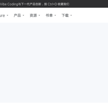
Vibe Coding与下一代产品创新，按 Ctrl+D 收藏我们
ure
产品
资源
书单
下载