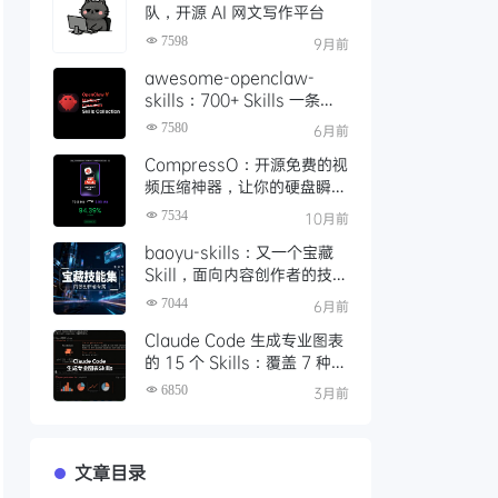
队，开源 AI 网文写作平台
7598
9月前
awesome-openclaw-
skills：700+ Skills 一条命
令装配完成，如何让本地 AI
7580
6月前
Agent 真正落地可用
CompressO：开源免费的视
频压缩神器，让你的硬盘瞬间
轻松 10 倍
7534
10月前
baoyu-skills：又一个宝藏
Skill，面向内容创作者的技能
集，支持图文生成、发布与处
7044
6月前
理
Claude Code 生成专业图表
的 15 个 Skills：覆盖 7 种渲
染引擎的完整指南
6850
3月前
文章目录