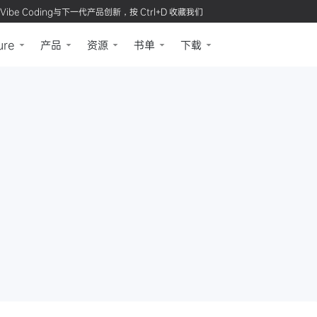
Vibe Coding与下一代产品创新，按 Ctrl+D 收藏我们
ure
产品
资源
书单
下载