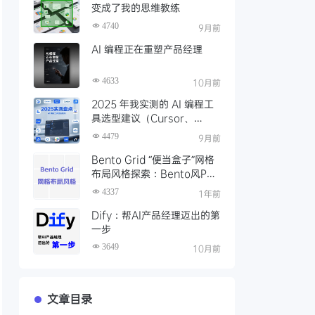
变成了我的思维教练
4740
9月前
AI 编程正在重塑产品经理
4633
10月前
2025 年我实测的 AI 编程工
具选型建议（Cursor、
Claude Code、Codex、
4479
9月前
Lovable、v0）
Bento Grid “便当盒子”网格
布局风格探索：Bento风PPT
实战
4337
1年前
Dify：帮AI产品经理迈出的第
一步
3649
10月前
文章目录