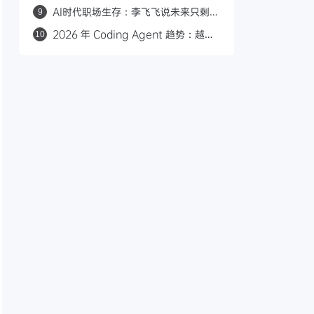
Agent 工程的架构共识，Skill 是复利
AI时代职场生存：李飞飞说未来只剩两
9
资产
类人，你怎么选？
2026 年 Coding Agent 趋势：越能
10
干，越需要工作纪律