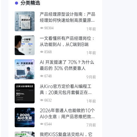
分类精选
产品经理原型设计指南：产品
经理如何快速绘制高质量原
型？（附步骤与资源）
90304
1年前
一文看懂所有产品经理岗位：
从功能到AI，从C端到B端
8568
1年前
AI 开发提速了 70%？为什么
最后的 30% 仍然要靠人
6748
9月前
从Kiro官方定价看AI编程工
具：20美元包月套餐正在成
为过去式
6632
1年前
2026年普通人也能做的10个
AI小生意：用产品思维把效率
变成现金
6544
7月前
我把KISS复盘法交给AI，它