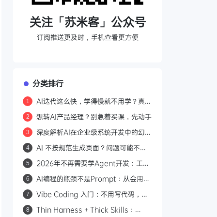
关注「苏米客」公众号
订阅推送更及时，手机查看更方便
分类排行
AI迭代这么快，学得慢就不用学？真正
1
该沉淀的是与AI协作的能力
想转AI产品经理？别急着买课，先动手
2
深度解析AI在企业级系统开发中的幻觉
3
与真相
AI 不按规范生成页面？问题可能不在
4
提示词，而在你的知识组织方式
2026年不再需要学Agent开发：工作
5
流脚本化才是普通人的AI护城河
AI编程的瓶颈不是Prompt：从会用工
6
具到管理工作流的认知跃迁
Vibe Coding 入门：不用写代码，用
7
自然语言驱动 AI 从零做项目
Thin Harness + Thick Skills：
8