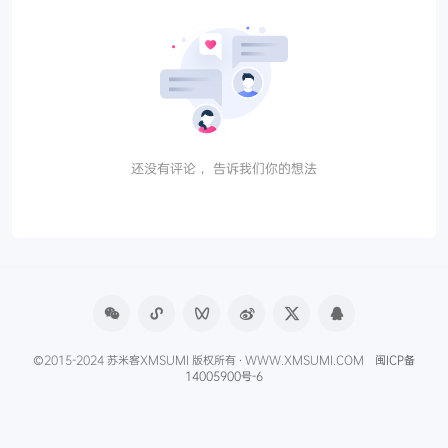
还没有评论， 告诉我们你的想法
©2015-2024 苏米客XMSUMI 版权所有 · WWW.XMSUMI.COM
闽ICP备
14005900号-6
微信文章助手
程序库
免费影视APP
免费字体下载
产品经理导航
爱克硕儿
产品经理AI资讯
Axure元件库下载
申请友联