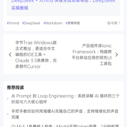
DeepSeek + Xmind 快速生成思维导图，DeepSeek
实操教程
#
Xmind
#
DeepSeek
#
Markdown
#
思维导图
收藏
1
字节Trae Windows版
产品组件库Ionic
正式推出，更适合中文
Framework：构建跨
编程的IDE工具 +
平台移动应用的领先UI
Claude 3.5免费用，完
工具包
美替代Cursor
推荐阅读
从 Prompt 到 Loop Engineering：系统讲解 AI 循环的三个
阶段与六大核心组件
手把手教你如何用海螺Ai克隆自己的声音，支持情绪化的声音
克隆
GLM-5.1免费接入指南：Modal无限token用量，1分钟配置