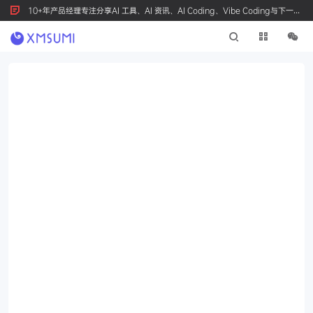
10+年产品经理专注分享AI 工具、AI 资讯、AI Coding、Vibe Coding与下一代
产品创新，按 Ctrl+D 收藏我们