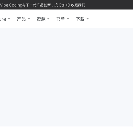
Vibe Coding与下一代产品创新，按 Ctrl+D 收藏我们
ure
产品
资源
书单
下载