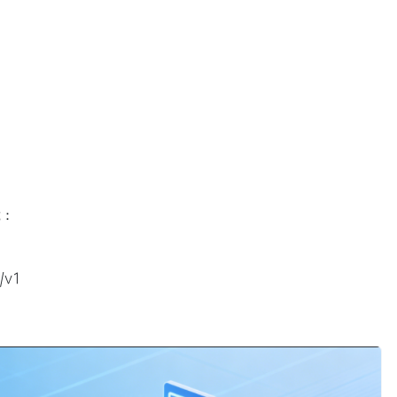
境：
/v1
）