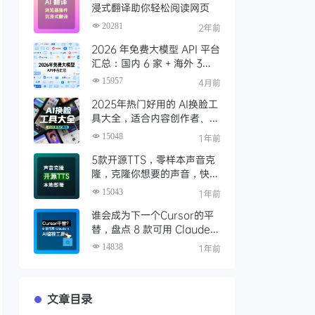
浸式翻译助你轻松阅读网页
20281
2年前
2026 年免费大模型 API 平台
汇总：国内 6 家 + 海外 3
家，零成本调用顶级模型
15957
4月前
2025年热门好用的 AI换脸工
具大全，适合内容创作者、视
频剪辑师、特效制作、AI 爱
15048
1年前
好者使用
5款开源TTS，零样本声音克
隆，克隆你想要的声音，快速
本地部署（含一键包下载）
15043
1年前
谁会成为下一个Cursor的平
替，盘点 8 款可用 Claude 4
的AI编程工具
14838
1年前
文章目录