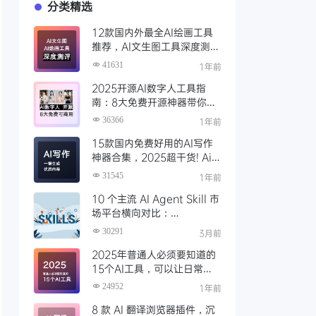
分类精选
12款国内外最全AI绘画工具
推荐，AI文生图工具深度测评
与场景化对比
41631
1年前
2025开源AI数字人工具指
南：8大免费开源神器带你免
费解锁可商用的AI数字人
36366
1年前
15款国内免费好用的AI写作
神器合集，2025超干货! Ai
写作工具推荐，支持论文长文
31545
1年前
10 个主流 AI Agent Skill 市
场平台横向对比：
Clawhub、Skillsmp、
30291
3月前
SkillHub 哪家强？
2025年普通人必须要知道的
15个AI工具，可以让日常工
作效率大幅度提升
24952
1年前
8 款 AI 翻译浏览器插件，沉