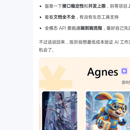
留意一下
接口稳定性
和
并发上限
，别等项目
看看
文档全不全
，有没有生态工具支持
全模态 API 要跑通
端到端流程
，最好自己先
不过话说回来，现阶段想最低成本验证 AI 工
机会了。