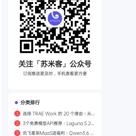
关注「苏米客」公众号
订阅推送更及时，手机查看更方便
分类排行
选择 TRAE Work 的 20 个理由：从
1
打开即用到安全兜底的 AI 生产力平台
3个免费模型API推荐：Laguna S 2.1
2
编程、Ling-3.0-flash工具调用、
讯飞星辰MaaS送福利：Qwen3.6 日
3
Qwen3-Embedding向量检索