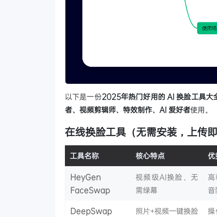
以下是一份
2025年热门好用的 AI 换脸工具大
者、视频剪辑师、特效制作、AI 爱好者
使用。
在线换脸工具（无需安装，上传
工具名称
核心特点
优
HeyGen
视频级AI换脸、无
高
FaceSwap
需绿幕
音
DeepSwap
照片+视频一键换脸
操