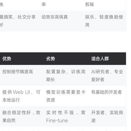
换
率
剪辑
趣搞笑、社交分享
动效非高保真
娱乐、轻度换脸使
好
用
）
优势
劣势
适合人群
控制细节精度高
配置复杂、训练周
AI研究者、专业
期长
爱好者
提供Web UI、可
模型训练需要显卡
有基础的开发者
本地运行
资源
融合稳定性好，效
实时性不强，需
开发者、实验用
果自然
Fine-tune
途