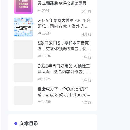
浸式翻译助你轻松阅读网页
20261
2年前
2026 年免费大模型 API 平台
汇总：国内 6 家 + 海外 3
家，零成本调用顶级模型
15834
4月前
5款开源TTS，零样本声音克
隆，克隆你想要的声音，快速
本地部署（含一键包下载）
15036
1年前
2025年热门好用的 AI换脸工
具大全，适合内容创作者、视
频剪辑师、特效制作、AI 爱
14975
1年前
好者使用
谁会成为下一个Cursor的平
替，盘点 8 款可用 Claude 4
的AI编程工具
14830
1年前
文章目录