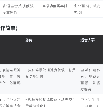
多语言合成视频强、
高级功能需年付
企业营销、教育
专业感强
类项目
操作简单）
劣势
适合人群
真，表情与眼神
- 复杂场景处理速度较慢
- 付费
自媒体创作
版功能丰富，模
版功能定价
者、电商运
支持个性化面部
营者、影视
爱好者
齐全，企业可定
- 视频换脸功能较弱
- 动态交互
中小企业
- 5分钟完成专
需手动优化1
（电商、广