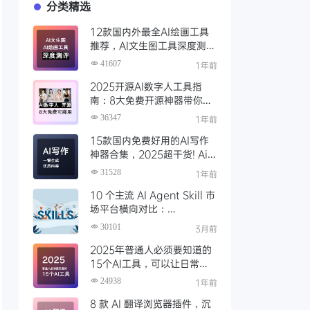
分类精选
12款国内外最全AI绘画工具
推荐，AI文生图工具深度测评
与场景化对比
41607
1年前
2025开源AI数字人工具指
南：8大免费开源神器带你免
费解锁可商用的AI数字人
36347
1年前
15款国内免费好用的AI写作
神器合集，2025超干货! Ai
写作工具推荐，支持论文长文
31528
1年前
10 个主流 AI Agent Skill 市
场平台横向对比：
Clawhub、Skillsmp、
30101
3月前
SkillHub 哪家强？
2025年普通人必须要知道的
15个AI工具，可以让日常工
作效率大幅度提升
24938
1年前
8 款 AI 翻译浏览器插件，沉