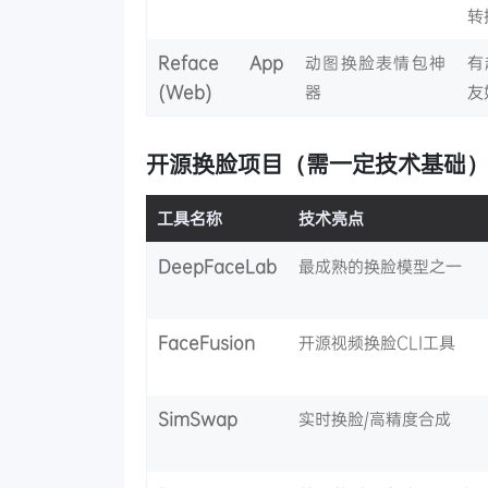
转
Reface App
动图换脸表情包神
有
(Web)
器
友
开源换脸项目（需一定技术基础
工具名称
技术亮点
DeepFaceLab
最成熟的换脸模型之一
FaceFusion
开源视频换脸CLI工具
SimSwap
实时换脸/高精度合成