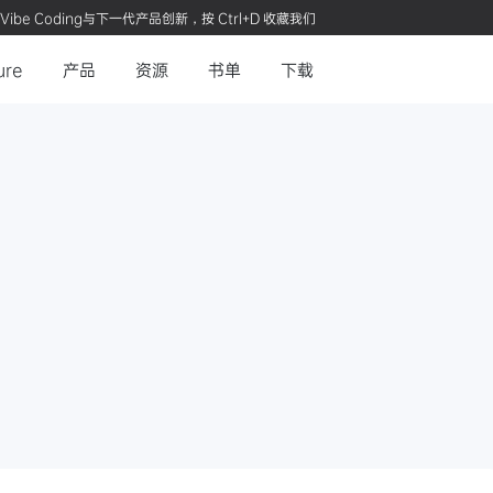
Vibe Coding与下一代产品创新，按 Ctrl+D 收藏我们
ure
产品
资源
书单
下载