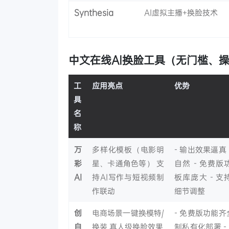
Synthesia
AI虚拟主播+换脸技术
中文在线AI换脸工具（无门槛、
工
应用亮点
优势
具
名
称
万
多样化模板（电影明
- 输出效果逼
彩
星、卡通角色等）
支
自然
- 免费
AI
持AI写作与短视频制
板库庞大
- 
作联动
细节调整
创
电商场景一键换模特/
- 免费版功能
自
换装
真人级换脸效果
制私有化部署