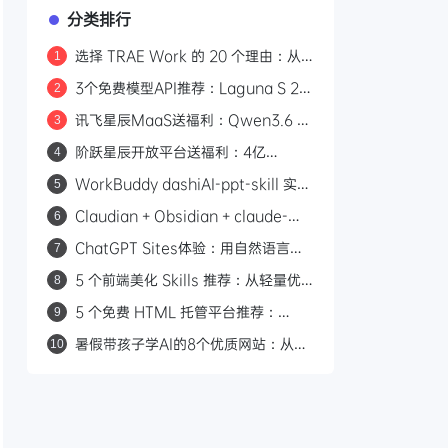
分类排行
选择 TRAE Work 的 20 个理由：从
1
打开即用到安全兜底的 AI 生产力平台
3个免费模型API推荐：Laguna S 2.1
2
编程、Ling-3.0-flash工具调用、
讯飞星辰MaaS送福利：Qwen3.6 日
3
Qwen3-Embedding向量检索
耗100亿Token全额返还
阶跃星辰开放平台送福利：4亿
4
Credits免费用，新用户限领一次
WorkBuddy dashiAI-ppt-skill 实
5
战：3 分钟自动生成专业演示文稿
Claudian + Obsidian + claude-
6
obsidian 三件套：打造本地 AI 第二
ChatGPT Sites体验：用自然语言描
7
大脑
述网站，一句话完成部署上线
5 个前端美化 Skills 推荐：从轻量优
8
化到完整设计系统，告别 AI 生成页面
5 个免费 HTML 托管平台推荐：
9
粗糙感
Cloudflare Pages、Vercel、
暑假带孩子学AI的8个优质网站：从启
10
Netlify 等部署方案对比
蒙到项目实践全指南