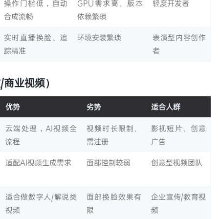
操作门槛低，自动
GPU需求高、版本
轻度开发者
合成流畅
依赖繁琐
实时直播换脸、追
环境安装繁琐
表演型内容创作
踪精准
者
/商业视频）
优势
劣势
适合人群
云端处理，AI视频全
视频时长限制、
影视短片、创意
流程
需注册
广告
适配AI视频生成需求
面部控制较弱
创意型视频团队
适合做数字人/解说类
面部换脸效果有
企业宣传/教育视
视频
限
频