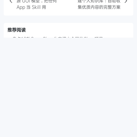
源 GUI 模型，把任何
建个人知识库：自动收
App 当 Skill 用
集优质内容的完整方案
推荐阅读
盘点10款OpenClaw生态爆火全网的Claw项目
5款图像提示词生成器合集｜免费开源工具精选
notebooklm-py开源项目：4个月14K Star，代码自动化
NotebookLM
7款开源AI知识库工具，AI产品经理必备！
7款Markdown工具合集，从公众号排版到任务管理的完整解
决方案，值得收藏！
评论
(0)