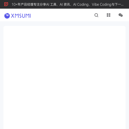
10+年产品经理专注分享AI 工具、AI 资讯、AI Coding、Vibe Coding与下一代
产品创新，按 Ctrl+D 收藏我们