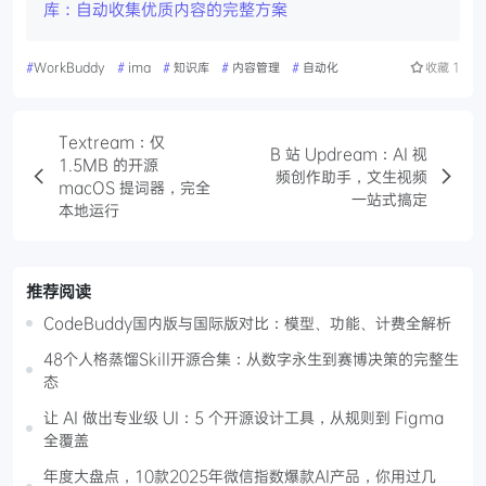
库：自动收集优质内容的完整方案
#
WorkBuddy
#
ima
#
知识库
#
内容管理
#
自动化
收藏
1
Textream：仅
B 站 Updream：AI 视
1.5MB 的开源
频创作助手，文生视频
macOS 提词器，完全
一站式搞定
本地运行
推荐阅读
CodeBuddy国内版与国际版对比：模型、功能、计费全解析
48个人格蒸馏Skill开源合集：从数字永生到赛博决策的完整生
态
让 AI 做出专业级 UI：5 个开源设计工具，从规则到 Figma
全覆盖
年度大盘点，10款2025年微信指数爆款AI产品，你用过几