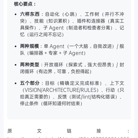
核心要点：
六样东西
：自动化（心跳）、工作树（并行不冲
突）、技能（知识累积）、插件和连接器（真实工
具操作）、子 Agent（制造者和检查者分离）、记
忆（运行之间不忘记）
两种规模
：单 Agent（一个大脑，自我改进）/ 舰
队（编排器 + 专家 + 子 Agent）
两种类型
：开放循环（探索式，强大但昂贵）/ 封
闭循环（有边界，可靠，负担得起）
五个部分
：目标（精确定义完成标准）、上下文
（VISION/ARCHITECTURE/RULES）、行动（只
给真正需要的）、反馈（测试/lint/结构化错误）、
停止条件（循环知道何时结束）
原文链接：