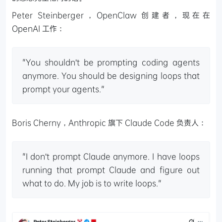
Peter Steinberger，OpenClaw 创建者，现在在
OpenAI 工作：
"You shouldn't be prompting coding agents
anymore. You should be designing loops that
prompt your agents."
Boris Cherny，Anthropic 旗下 Claude Code 负责人：
"I don't prompt Claude anymore. I have loops
running that prompt Claude and figure out
what to do. My job is to write loops."