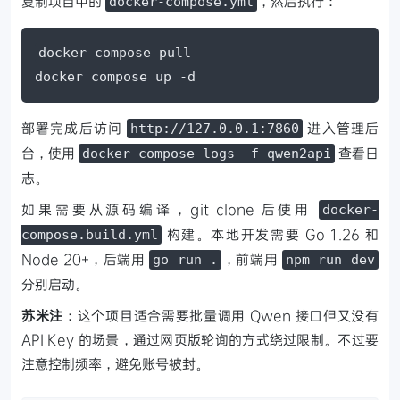
复制项目中的
，然后执行：
docker-compose.yml
docker compose pull

docker compose up -d
部署完成后访问
进入管理后
http://127.0.0.1:7860
台，使用
查看日
docker compose logs -f qwen2api
志。
如果需要从源码编译，git clone 后使用
docker-
构建。本地开发需要 Go 1.26 和
compose.build.yml
Node 20+，后端用
，前端用
go run .
npm run dev
分别启动。
苏米注
：这个项目适合需要批量调用 Qwen 接口但又没有
API Key 的场景，通过网页版轮询的方式绕过限制。不过要
注意控制频率，避免账号被封。