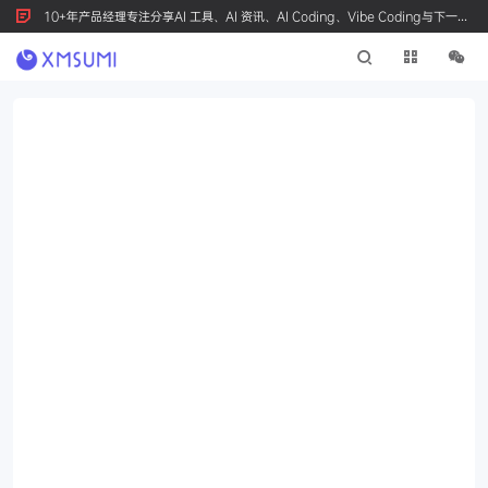
10+年产品经理专注分享AI 工具、AI 资讯、AI Coding、Vibe Coding与下一代
产品创新，按 Ctrl+D 收藏我们