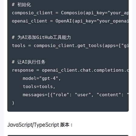
# 初始化
composio_client = Composio(api_key="your_api_
openai_client = OpenAI(api_key="your_openai_k
# 为AI添加GitHub工具能力
tools = composio_client.get_tools(apps=["gith
# 让AI执行任务
response = openai_client.chat.completions.cre
    model="gpt-4",
    tools=tools,
    messages=[{"role": "user", "content": 
)
JavaScript/TypeScript 版本：