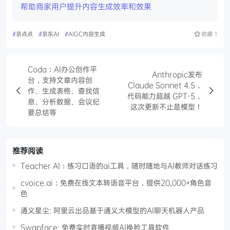
帮助商家用户提升内容生成效率和效果
#
京点点
#
京东AI
#
AIGC内容生成
收藏
1
Coda：AI办公创作平
Anthropic发布
台，支持文章内容创
Claude Sonnet 4.5，
作、生成表格、查找信
代码能力超越 GPT-5，
息、分析数据、会议纪
这次更新不止是模型！
要总结等
推荐阅读
Teacher AI：练习口语的ai工具，随时随地与AI教师对话练习
cvoice.ai：免费在线文本转语音平台，提供20,000+角色音
色
通义星尘: 阿里云出品基于通义大模型的AI聊天机器人产品
Swapface: 免费实时直播视频AI换脸工具软件