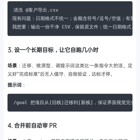
清洗 @客户导出.csv

现有问题：日期格式不统一；金额含符号/逗号/空值；有重复
我想要：输出一份干净 CSV，保留原文件；统一日期格式；附
3. 设一个长期目标，让它自跑几小时
场景
：迁移、做原型、调提示词这类比一条指令大的活。定
义好"完成标准"后无人值守、自我验证，达标才停。
提示词
：
/goal 把项目从[旧栈]迁移到[新栈]，保证界面视觉完全一致，
4. 合并前自动审 PR