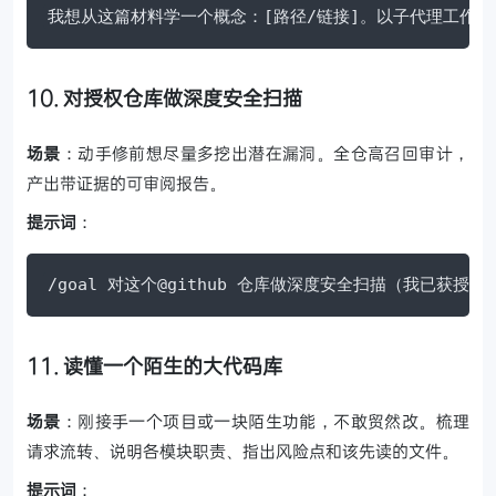
我想从这篇材料学一个概念：[路径/链接]。以子代理工作流并
10. 对授权仓库做深度安全扫描
场景
：动手修前想尽量多挖出潜在漏洞。全仓高召回审计，
产出带证据的可审阅报告。
提示词
：
/goal 对这个@github 仓库做深度安全扫描（我已获授权
11. 读懂一个陌生的大代码库
场景
：刚接手一个项目或一块陌生功能，不敢贸然改。梳理
请求流转、说明各模块职责、指出风险点和该先读的文件。
提示词
：