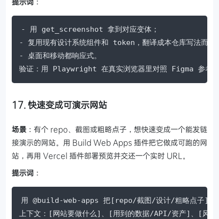
提示词
：
- 用 get_screenshot 拿到对应变体；

- 复用现有设计系统组件和 token，翻译成本仓库写法而非
- 桌面和移动都响应式。

验证：用 Playwright 在真实浏览器里对照 Figma 
17. 快速变成可演示网站
场景
：有个 repo、截图或粗略点子，想快速变成一个能发链
接演示的网站。用 Build Web Apps 插件把它做成可跑的网
站，再用 Vercel 插件部署预览并交还一个实时 URL。
提示词
：
用 @build-web-apps 把[repo/截图/设计/粗略点子
上下文：[网站要做什么]、[用到的数据/API/资产]、[风格