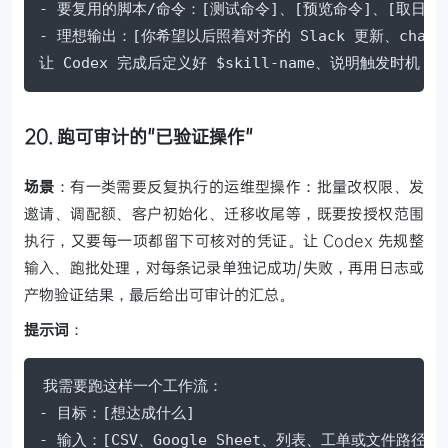
- 要复用的脚本/命令：[测试命令]、[预览命令]、[取日志脚
- 理想输出：[你希望以后照着对齐的 Slack 更新、chang
让 Codex 完成后定义好 $skill-name、说明触发时机
20. 跑可审计的"已验证操作"
场景
：有一类需要反复执行的运维型操作：批量改权限、发
邀请、调配额、客户初始化、迁移收尾等，既要按授权范围
执行，又要每一项都留下可核对的凭证。让 Codex 先规整
输入、跑批处理，对每条记录单独记成功/失败，再用日志或
产物验证结果，最后给出可审计的汇总。
提示词
：
我需要跑这样一个工作流：

- 目标：[想达成什么]

- 输入：[CSV、Google Sheet、列表、工单或文件路径]
