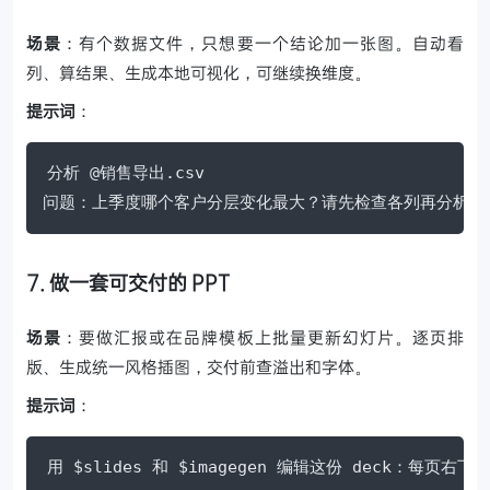
场景
：有个数据文件，只想要一个结论加一张图。自动看
列、算结果、生成本地可视化，可继续换维度。
提示词
：
分析 @销售导出.csv

问题：上季度哪个客户分层变化最大？请先检查各列再分析，生
7. 做一套可交付的 PPT
场景
：要做汇报或在品牌模板上批量更新幻灯片。逐页排
版、生成统一风格插图，交付前查溢出和字体。
提示词
：
用 $slides 和 $imagegen 编辑这份 deck