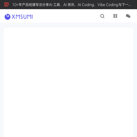
10+年产品经理专注分享AI 工具、AI 资讯、AI Coding、Vibe Coding与下一代
产品创新，按 Ctrl+D 收藏我们