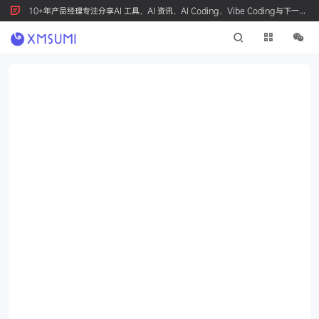
10+年产品经理专注分享AI 工具、AI 资讯、AI Coding、Vibe Coding与下一代
产品创新，按 Ctrl+D 收藏我们